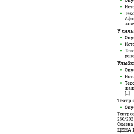
Опуб
Ист
Текс
Афа
зави
У силь
Опуб
Исто
Текс
репе
Улыбки
Опуб
Ист
Тек
жаж
[...]
Театр 
Опуб
Театр с
260/202
Семена С
ЦЕНА 