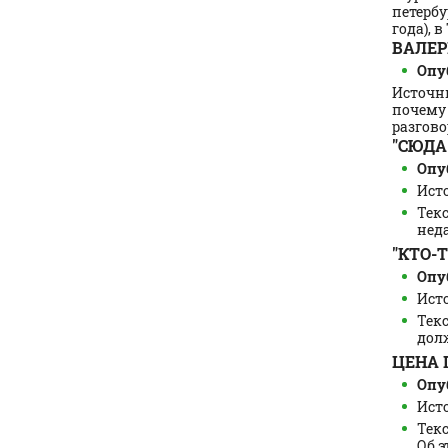
петербу
года), в 
ВАЛЕР
Опуб
Источни
почему 
разговор
"СЮДА
Опуб
Исто
Тек
нед
"КТО-
Опуб
Исто
Тек
долж
ЦЕНА 
Опуб
Исто
Текс
Об э