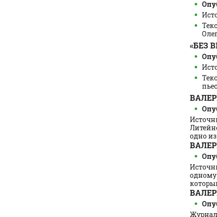
Опуб
Исто
Тек
Олег
«БЕЗ 
Опуб
Исто
Тек
пьес
ВАЛЕР
Опуб
Источни
Литейно
одно из д
ВАЛЕР
Опуб
Источни
одному 
который 
ВАЛЕР
Опуб
Журнал