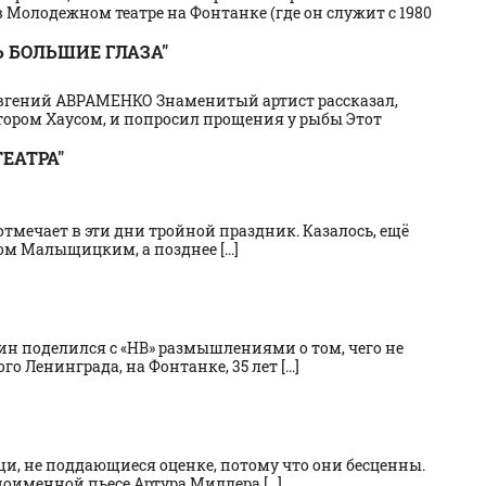
в Молодежном театре на Фонтанке (где он служит с 1980
 БОЛЬШИЕ ГЛАЗА"
ал Евгений АВРАМЕНКО Знаменитый артист рассказал,
ктором Хаусом, и попросил прощения у рыбы Этот
ЕАТРА"
мечает в эти дни тройной праздник. Казалось, ещё
 Малыщицким, а позднее [...]
ин поделился с «НВ» размышлениями о том, чего не
о Ленинграда, на Фонтанке, 35 лет [...]
ещи, не поддающиеся оценке, потому что они бесценны.
именной пьесе Артура Миллера [...]