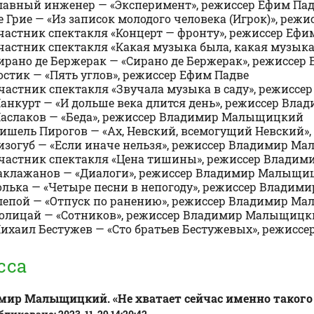
Главный инженер — «Эксперимент», режиссер Ефим Па
Де Грие — «Из записок молодого человека (Игрок)», реж
Участник спектакля «Концерт — фронту», режиссер Ефи
Участник спектакля «Какая музыка была, какая музыка
Сирано де Бержерак — «Сирано де Бержерак», режиссер
Ростик — «Пять углов», режиссер Ефим Падве
Участник спектакля «Звучала музыка в саду», режиссе
Манкурт — «И дольше века длится день», режиссер В
Маслаков — «Беда», режиссер Владимир Малыщицкий
Мишель Пирогов — «Ах, Невский, всемогущий Невски
Лизогуб — «Если иначе нельзя», режиссер Владимир 
 Участник спектакля «Цена тишины», режиссер Влад
Баклажанов — «Диалоги», режиссер Владимир Малыщи
Колька — «Четыре песни в непогоду», режиссер Влад
Слепой — «Отпуск по ранению», режиссер Владимир 
 Полицай — «Сотников», режиссер Владимир Малыщиц
Михаил Бестужев — «Сто братьев Бестужевых», режи
сса
мир Малыщицкий. «Не хватает сейчас именно такого