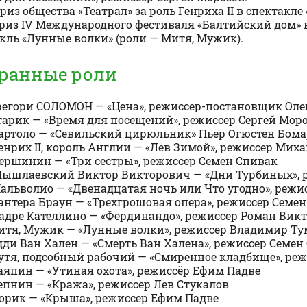
риз общества «Театрал» за роль Генриха II в спектакл
риз IV Международного фестиваля «Балтийский дом» 
кль «Лунные волки» (роли — Митя, Мужик).
ранные роли
Грегори СОЛОМОН — «Цена», режиссер-постановщик Оле
Старик — «Время для посещений», режиссер Сергей Мор
Бартоло — «Севильский цирюльник» Пьер Огюстен Бом
Генрих II, король Англии — «Лев Зимой», режиссер Мих
Вершинин — «Три сестры», режиссер Семен Спивак
Мышлаевский Виктор Викторович — «Дни Турбиных», 
Мальволио — «Двенадцатая ночь или Что угодно», реж
Пантера Браун — «Трехгрошовая опера», режиссер Семе
Падре Кателлино — «Фердинандо», режиссер Роман Вик
Витя, Мужик — «Лунные волки», режиссер Владимир Т
Эдди Ван Хален — «Смерть Ван Халена», режиссер Семен
Кутя, подсобный рабочий — «Смиренное кладбище», ре
Саяпин — «Утиная охота», режиссёр Ефим Падве
Репнин — «Кража», режиссер Лев Стукалов
Йорик — «Крыша», режиссер Ефим Падве