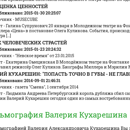
ЦЕНКА ЦЕННОСТЕЙ
ликовано: 2015-01-30 20:25:07
очник - MUSECUBE
т - Галина Супрунович 20 января в Молодежном театре на Фон
лера «Цена» в постановке Олега Куликова. События, происход
а [...]
 ЧЕЛОВЕЧЕСКИХ СТРАСТЕЙ
ликовано: 2015-01-23 20:24:32
чник - "Невское время" от 23.01.2015
ст - Екатерина Омецинская В Молодёжном театре на Фонтанке 
тавил режиссёр Олег Куликов. Биографы Миллера и Мэрилин Мо
ИЙ КУХАРЕШИН: "ПОПАСТЬ ТОЧНО В ГУБЫ - НЕ ГЛАВ
ликовано: 2014-09-01 21:46:31
чник - газета "Смена", 1 сентября 2014
ст - Людмила Андреева Петербургский король дубляжа сбил с
ии Валерий Кухарешин сегодня один из самых востребованных а
ьмография Валерия Кухарешина
ьмографией
Валерия Александровича Кухарешина
Вы 