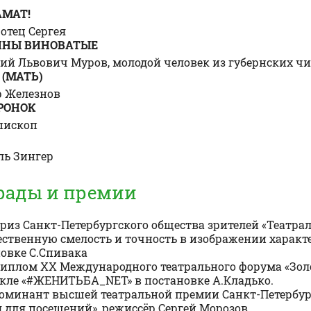
МАТ!
 отец Сергея
ИНЫ ВИНОВАТЫЕ
ий Львович Муров, молодой человек из губернских ч
 (МАТЬ)
р Железнов
РОНОК
пископ
ль Зингер
рады и премии
Приз Санкт-Петербургского общества зрителей «Театрал
ственную смелость и точность в изображении характеро
овке С.Спивака
иплом XX Международного театрального форума «Золо
кле «#ЖЕНИТЬБА_NET» в постановке А.Кладько.
оминант высшей театральной премии Санкт-Петербурга
 для посещений», режиссёр Сергей Морозов.