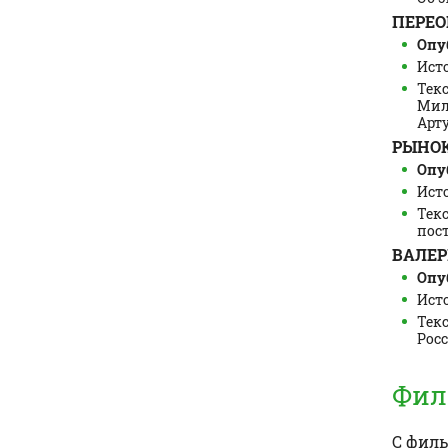
ПЕРЕО
Опуб
Ист
Текс
Мил
Артур
РЫНОК
Опуб
Исто
Тек
пос
ВАЛЕР
Опуб
Исто
Тек
Росс
Фил
С фил