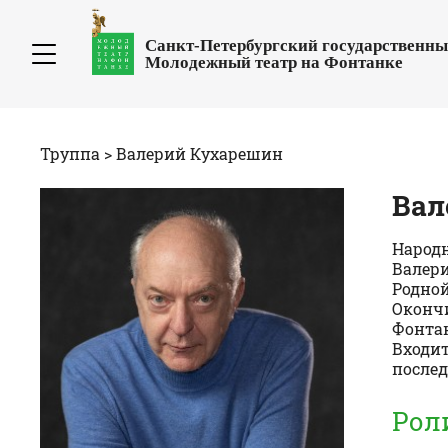
Санкт-Петербургский государственн
Молодежный театр на Фонтанке
Труппа
> Валерий
Кухарешин
Вал
Народн
Валери
Родной
Окончи
Фонта
Входит
послед
Рол