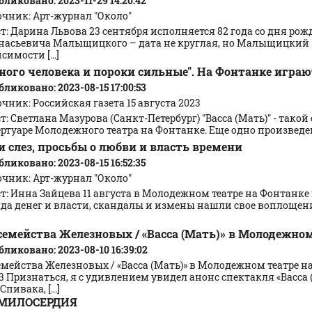
ликовано: 2023-11-29 14:20:42
очник: Арт-журнал "Около"
т: Дарина Львова 23 сентября исполняется 82 года со дня р
насьевича Малыщицкого – дата не круглая, но Малыщицкий – 
симости [...]
ного человека и пороки сильные". На Фонтанке играю
ликовано: 2023-08-15 17:00:53
чник: Российская газета 15 августа 2023
т: Светлана Мазурова (Санкт-Петербург) "Васса (Мать)" - так
ртуаре Молодежного театра на Фонтанке. Еще одно произведени
 слез, просьбы о любви и власть времени
ликовано: 2023-08-15 16:52:35
очник: Арт-журнал "Около"
ст: Инна Зайцева 11 августа в Молодежном театре на Фонтанк
да денег и власти, скандалы и измены нашли свое воплощени
семейства Железновых / «Васса (Мать)» в Молодежно
ликовано: 2023-08-10 16:39:02
емейства Железновых / «Васса (Мать)» в Молодежном театре н
3 Признаться, я с удивлением увидел анонс спектакля «Васса
пивака, [...]
МИЛОСЕРДИЯ