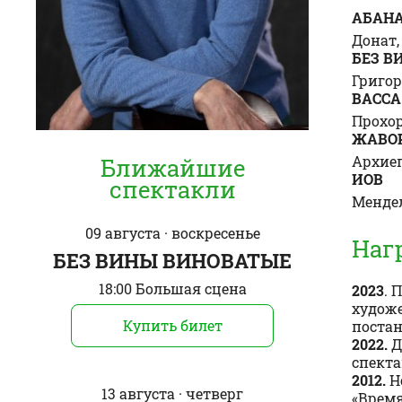
АБАНА
Донат,
БЕЗ В
Григор
ВАССА
Прохо
ЖАВО
Архие
Ближайшие
ИОВ
спектакли
Менде
09 августа · воскресенье
Наг
БЕЗ ВИНЫ ВИНОВАТЫЕ
18:00 Большая сцена
2023
. 
художе
Купить билет
постан
2022.
Д
спекта
2012.
Н
13 августа · четверг
«Время