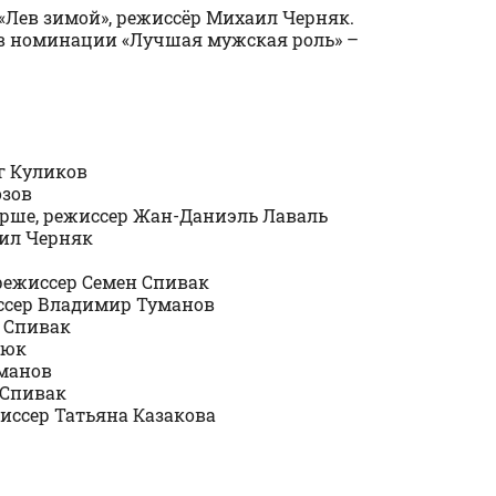
е «Лев зимой», режиссёр Михаил Черняк.
в номинации «Лучшая мужская роль» –
г Куликов
озов
арше, режиссер Жан-Даниэль Лаваль
аил Черняк
режиссер Семен Спивак
иссер Владимир Туманов
н Спивак
тюк
уманов
 Спивак
жиссер Татьяна Казакова