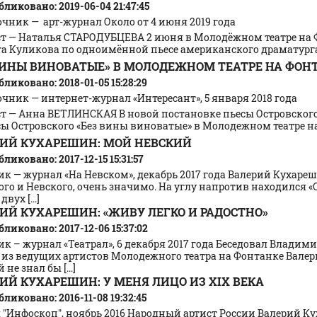
ликовано: 2019-06-04 21:47:45
чник — арт-журнал Около от 4 июня 2019 года
ст — Наталья СТАРОДУБЦЕВА 2 июня в Молодёжном театре на Ф
а Куликова по одноимённой пьесе американского драматурга А
ВИНЫ ВИНОВАТЫЕ» В МОЛОДЕЖНОМ ТЕАТРЕ НА ФОН
ликовано: 2018-01-05 15:28:29
чник — интернет-журнал «Интересант», 5 января 2018 года
ст — Анна ВЕТЛИНСКАЯ В новой постановке пьесы Островского
ы Островского «Без вины виноватые» в Молодежном театре на Ф
ИЙ КУХАРЕШИН: МОЙ НЕВСКИЙ
ликовано: 2017-12-15 15:31:57
к — журнал «На Невском», декабрь 2017 года Валерий Кухареши
го и Невского, очень значимо. На углу напротив находился «
вух [...]
ИЙ КУХАРЕШИН: «ЖИВУ ЛЕГКО И РАДОСТНО»
ликовано: 2017-12-06 15:37:02
к – журнал «Театрал», 6 декабря 2017 года Беседовал Владими
из ведущих артистов Молодежного театра на Фонтанке Валери
не знал бы [...]
ИЙ КУХАРЕШИН: У МЕНЯ ЛИЦО ИЗ XIX ВЕКА
ликовано: 2016-11-08 19:32:45
 "Инфоскоп", ноябрь 2016 Народный артист России Валерий 