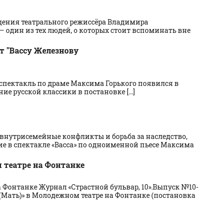
ождения театрального режиссёра Владимира
один из тех людей, о которых стоит вспоминать вне
т "Вассу Железнову
ой спектакль по драме Максима Горького появился в
е русской классики в постановке [...]
е внутрисемейные конфликты и борьба за наследство,
е в спектакле «Васса» по одноименной пьесе Максима
м театре на Фонтанке
а Фонтанке Журнал «Страстной бульвар, 10».Выпуск №10-
 (Мать)» в Молодежном театре на Фонтанке (постановка