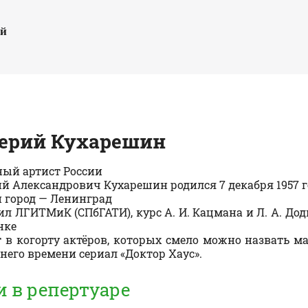
ый
ерий
Кухарешин
ый артист России
й Александрович Кухарешин родился 7 декабря 1957 г
 город — Ленинград
л ЛГИТМиК (СПбГАТИ), курс А. И. Кацмана и Л. А. Доди
нке
 в когорту актёров, которых смело можно назвать м
него времени сериал «Доктор Хаус».
и в репертуаре