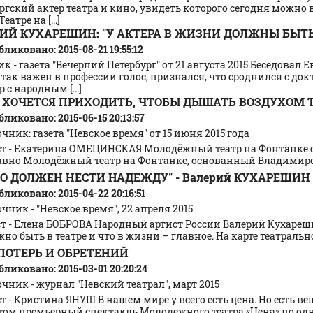
ргский актер театра и кино, увидеть которого сегодня можно 
Театре на [...]
ИЙ КУХАРЕШИН: "У АКТЕРА В ЖИЗНИ ДОЛЖНЫ БЫТЬ
ликовано: 2015-08-21 19:55:12
к - газета "Вечерний Петербург" от 21 августа 2015 Беседов
так важен в профессии голос, признался, что сроднился с до
 с народным [...]
 ХОЧЕТСЯ ПРИХОДИТЬ, ЧТОБЫ ДЫШАТЬ ВОЗДУХОМ Т
ликовано: 2015-06-15 20:13:57
чник: газета "Невское время" от 15 июня 2015 года
ст - Екатерина ОМЕЦИНСКАЯ Молодёжный театр на Фонтанке от
авно Молодёжный театр на Фонтанке, основанный Владимиром
ТО ДОЛЖЕН НЕСТИ НАДЕЖДУ" - Валерий КУХАРЕШИН
ликовано: 2015-04-22 20:16:51
чник - "Невское время", 22 апреля 2015
ст - Елена БОБРОВА Народный артист России Валерий Кухареш
но быть в театре и что в жизни – главное. На карте театральног
ПОТЕРЬ И ОБРЕТЕНИЙ
ликовано: 2015-03-01 20:20:24
чник - журнал "Невский театрал", март 2015
т - Кристина ЯНУШ В нашем мире у всего есть цена. Но есть в
том премьерный спектакль Молодежного театра «Цена» по одно