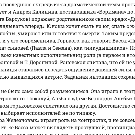
в последнюю очередь из-за драматической темы прот
ет и Андрея Калинина, постановщика «Боркмана» по Г
 Барсуков) поражает родственников своим кредо: «Да не
глядывать вперед». Юноша хочет ехать на юг, спать с 
злобны, умирают или готовятся к смерти. Таким пред
и у его современника, Горького: как говорит Васса: «Н
а» сыновей (Павла и Семена), как «никудышников». Но
всех известных исполнительниц роли (в первом и втор
ановой и Т. Дорониной. Раневская считала, что ей не 
ельницы старались передать ощущение давящей силы, 
ью выдающихся актрис. Заданная интонация сохранял
не было само собой разумеющимся. Она играла в теа
стровского. Пожалуй, Альба в «Доме Бернарды Альбы» Г
овом горьковском спектакле она другая. Достоинство с
 выбирает исполнителей не по типажу.
а Железновых» играет роль на контрастах, и не совсем
жает. Ее Васса может выглядеть простушкой, провинц
ычать, как тигрица, или смотреть холодным, пронизы