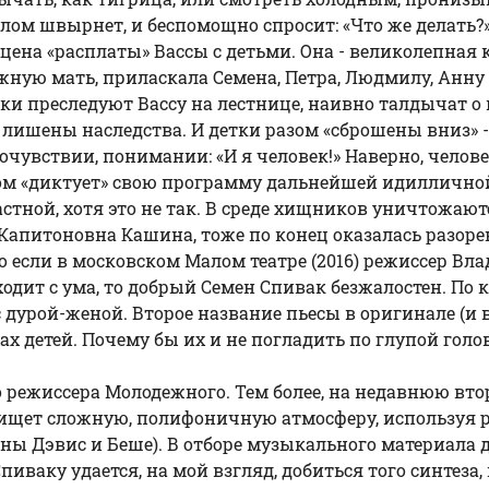
лом швырнет, и беспомощно спросит: «Что же делать?
на «расплаты» Вассы с детьми. Она - великолепная ко
 нежную мать, приласкала Семена, Петра, Людмилу, Анн
и преследуют Вассу на лестнице, наивно талдычат о к
вы лишены наследства. И детки разом «сброшены вниз»
очувствии, понимании: «И я человек!» Наверно, челов
сом «диктует» свою программу дальнейшей идилличной
астной, хотя это не так. В среде хищников уничтожаютс
Капитоновна Кашина, тоже по конец оказалась разоре
 но если в московском Малом театре (2016) режиссер 
ходит с ума, то добрый Семен Спивак безжалостен. По 
дурой-женой. Второе название пьесы в оригинале (и в т
есах детей. Почему бы их и не погладить по глупой гол
о режиссера Молодежного. Тем более, на недавнюю вто
, ищет сложную, полифоничную атмосферу, используя
мены Дэвис и Беше). В отборе музыкального материал
иваку удается, на мой взгляд, добиться того синтеза,