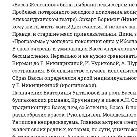
«Васса Железнова» была выбрана режиссером не 
Проблема потерянного молодого поколения волну
Александринском театре). Эрхарт Боркман (Никита
хочу жить, жить, жить! Для счастья. Я не хочу за
Правда, и старшие мало привлекательны. Дики, 
«Программа» у молодого поколения одна у Ибсена, 
В свою очередь, и умирающая Васса «перечеркнул
бессмысленно. Нереально и не нужно сравнивать 
Бирман до Е. Никищихиной, И. Чуриковой, А. Шур
сострадания. В большинстве случаев, исполнит
Образ Вассы определялся яркой индивидуальност
у Е. Никищихиной (ироническая).
Назначение Екатерины Унтиловой на роль Вассы 
булгаковских романах, Кручинину в пьесе А.Н. О
традиционную Вассу, чем, собственно, Васса. В н
разнообразие красок. Руководитель Молодежного
Унтилова непредсказуема. Главная актриса «театр
жалеет своих родных, которых, по сути, уничто
бытовые неурядицы. А через секунду она будет р