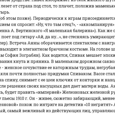
лезет от страха под стол, то плачет, положив маменьк
тырь.
а (об этом позже). Периодически к играм присоединяетс
ем он спросит: «Ну, что там отец?», - «аккомпанируя» 
енка А. Вертинского «Я маленькая балерина»). Как же 
поет под гитару «Ай, да ну...», не стесняясь умирающ
ллер). Встреча Анны оборачивается спектаклем с наиг
ыходит в элегантном брючном костюме. На голове шл
м София Зограбян). Как водится,
Спивак
мешает эпохи
ования кнута и пряника. В маленьком дорожном сакво
 - женское сочувствие ее каторжным трудам, негрубая 
кля почти полностью придуман Спиваком. Вассе стало 
а спину, снимает с ее шеи ключик от конторки и нахо
ле решения своих насущных дел дает матери воды. Анн
ясь, будет править «империей» Железновых железной ру
 пьесы 1910 г. Он - живее, сюжетно забирающий, мене
овой» похож по интриге на детектив «10 негритят» А
ый, самый вежливый из действующих лиц, управляющи