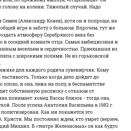
е голову на колени. Тяжелый случай. Надо
я Семен (Александр Конев), хотя он и попроще, на
общей игре в заботу о больном. Впрочем, тут же
создать атмосферу Серебряного века без
его в соседней комнате отца. Самая амбициозная и
ранным весельем и сердечностью. Приехавшая из
япа с широкими полями. Не из горьковской
.
яжике для каждого родича сувенирчик. Кому
льстивость. Только когда дело дойдет до
плохо, и она, лежа на полу, в беспамятстве
дит собственную расписку с отказом от
а понимает: конец Вассы близок - тогда она,
кой. После успеха Анатолия Васильева в 1982 г.
е политизирован. Как ни покажется это
. Кристи. Мы постоянно ждем, кто умрет (вернее,
й Михаил. В «театре Железновых» он как будто