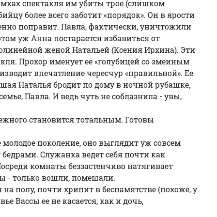
 рамках спектакля им убиты трое (слишком
йцу более всего заботит «порядок». Он в ярости
еменно поправит. Павла, фактически, уничтожили
отом уж Анна постарается избавиться от
молинейной женой Натальей (Ксения Ирхина). Эти
такля. Прохор именует ее «голубицей со змеиным
оизводит впечатление чересчур «правильной». Ее
вшая Наталья бродит по дому в ночной рубашке,
ье, Павла. И ведь чуть не соблазнила - увы,
одежного становится тотальным. Готовы
 молодое поколение, оно выглядит уж совсем
бедрами. Служанка ведет себя почти как
. Посреди комнаты беззастенчиво натягивает
ы - только вошли, помешали.
 на полу, почти хрипит в беспамятстве (похоже, у
е Вассы ее не касается, как и дочь,