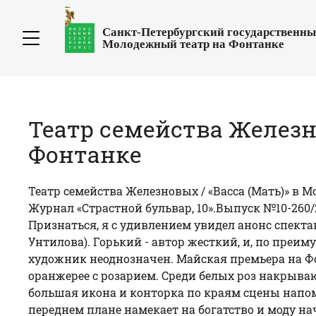
Санкт-Петербургский государственн
Молодежный театр на Фонтанке
Театр семейства Железн
Фонтанке
Театр семейства Железновых / «Васса (Мать)» в 
Журнал «Страстной бульвар, 10».Выпуск №10-260/
Признаться, я с удивлением увидел анонс спекта
Унтилова). Горький - автор жесткий, и, по преи
художник неоднозначен. Майская премьера на Фо
оранжерее с розарием. Среди белых роз накрывают
большая икона и конторка по краям сцены напом
переднем плане намекает на богатство и моду н