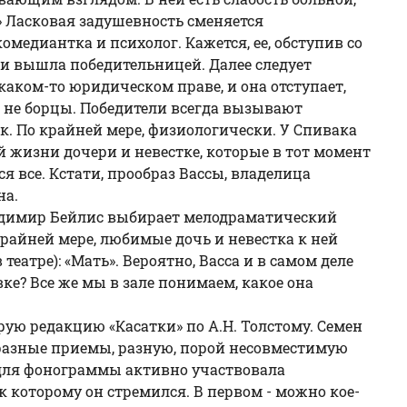
» Ласковая задушевность сменяется
медиантка и психолог. Кажется, ее, обступив со
у и вышла победительницей. Далее следует
аком-то юридическом праве, и она отступает,
 - не борцы. Победители всегда вызывают
ек. По крайней мере, физиологически. У Спивака
 жизни дочери и невестке, которые в тот момент
я все. Кстати, прообраз Вассы, владелица
на.
Владимир Бейлис выбирает мелодраматический
крайней мере, любимые дочь и невестка к ней
еатре): «Мать». Вероятно, Васса и в самом деле
овке? Все же мы в зале понимаем, какое она
рую редакцию «Касатки» по А.Н. Толстому. Семен
 разные приемы, разную, порой несовместимую
а для фонограммы активно участвовала
 к которому он стремился. В первом - можно кое-