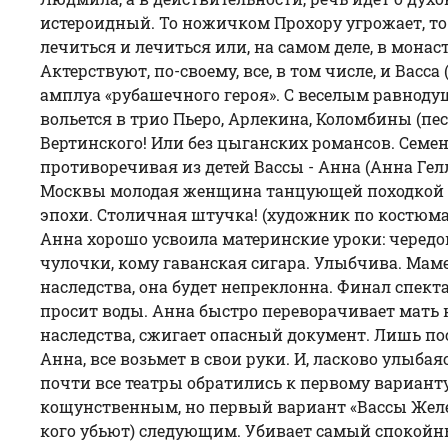
истероидный. То ножичком Прохору угрожает, то 
лечиться и лечиться или, на самом деле, в монас
Актерствуют, по-своему, все, в том числе, и Васс
амплуа «рубашечного героя». С веселым равнодуши
вольется в трио Пьеро, Арлекина, Коломбины (пес
Вертинского! Или без цыганских романсов. Семен 
противоречивая из детей Вассы - Анна (Анна Ге
Москвы молодая женщина танцующей походкой в
эпохи. Столичная штучка! (художник по костюма
Анна хорошо усвоила материнские уроки: черед
чулочки, кому гаванская сигара. Улыбчива. Маме
наследства, она будет непреклонна. Финал спекта
просит воды. Анна быстро переворачивает мать н
наследства, сжигает опасный документ. Лишь пос
Анна, все возьмет в свои руки. И, ласково улыба
почти все театры обратились к первому варианту
кощунственным, но первый вариант «Вассы Железн
кого убьют) следующим. Убивает самый спокойн