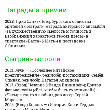
Награды и премии
2023
. Приз Санкт-Петербургского общества
зрителей «Театрал». Награда актерского ансамбля
«за художественную смелость и точность в
изображении характеров героев пьесы» в
спектакле «Васса» («Мать») в постановке
С.Спивака
Сыгранные роли
2013. Муж — «Последнее китайское
предупреждение», режиссёр-постановщик Семён
Спивак, режиссёр Наталья Архипова
2013. (Ввод) Чезарио («Ванда Виннипег»); Доктор
Фельденхейм («Всё, чтобы быть счастливой») —
«Четыре танго о любви», режиссер Сергей
Морозов
2004. (Ввод) Король — «История Кая и Герды»,
режиссер Мария Мирош