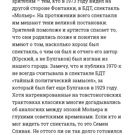
зрителям – тем, кто в 1973 году видел на
другой стороне Фонтанки, в БДТ, спектакль
«Мольер». На протяжении всего спектакля
им мешают тени великой постановки.
Зрителей помоложе и артистов спасает то,
что они родились позже и понятия не
имеют о том, насколько хорош был
спектакль, о чем он был и отчего его автор
(Юрский, а не Булгаков) был изгнан из
нашего города. Замечу, что и публика 1970-х
не всегда считывала в спектакле БДТ
«тайный политический замысел», за
который был бит еще Булгаков в 1929 году.
Хотя натренированные на товстоноговских
трактовках классики многие догадывались
об аналогиях между эпохой Мольера и
глухими советскими временами. Если кто и
мог видеть тот спектакль, то это Семен
Спивак
. Не оттого ли он так долго готовился