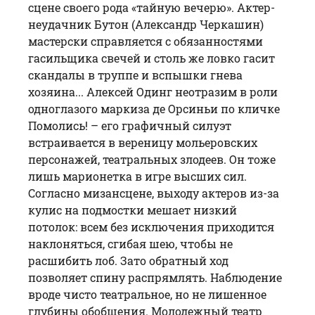
сцене своего рода «тайную вечерю». Актер-
неудачник Бутон (Александр Черкашин)
мастерски справляется с обязанностями
гасильщика свечей и столь же ловко гасит
скандалы в труппе и вспышки гнева
хозяина... Алексей Одинг неотразим в роли
одноглазого маркиза де Орсиньи по кличке
Помолись! – его графичный силуэт
встраивается в вереницу мольеровских
персонажей, театральных злодеев. Он тоже
лишь марионетка в игре высших сил.
Согласно мизансцене, выходу актеров из-за
кулис на подмостки мешает низкий
потолок: всем без исключения приходится
наклоняться, сгибая шею, чтобы не
расшибить лоб. Зато обратный ход
позволяет спину распрямлять. Наблюдение
вроде чисто театральное, но не лишенное
глубины обобщения. Молодежный театр