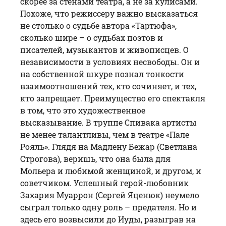
скорее за стенами театра, а не за кулисами.
Похоже, что режиссеру важно высказаться
не столько о судьбе автора «Тартюфа»,
сколько шире – о судьбах поэтов и
писателей, музыкантов и живописцев. О
независимости в условиях несвободы. Он и
на собственной шкуре познал тонкости
взаимоотношений тех, кто сочиняет, и тех,
кто запрещает. Преимущество его спектакля
в том, что это художественное
высказывание. В труппе Спивака артисты
не менее талантливы, чем в театре «Пале
Рояль». Глядя на Мадлену Бежар (Светлана
Строгова), веришь, что она была для
Мольера и любимой женщиной, и другом, и
советчиком. Успешный герой-любовник
Захария Муаррон (Сергей Яценюк) неумело
сыграл только одну роль – предателя. Но и
здесь его возвысили до Иуды, разыграв на