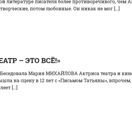
ой литературе писателя более противоречивого, чем А
творческие, потом любовные. Он никак не мог […]
ТР – ЭТО ВСЁ!»
да Беседовала Мария МИХАЙЛОВА Актриса театра и ки
шла на сцену в 12 лет с «Письмом Татьяны», впрочем,
еет […]