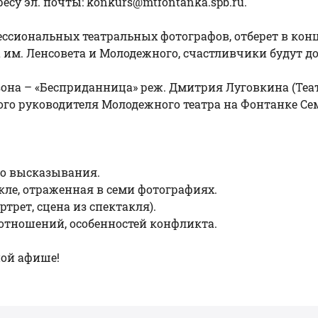
есу эл. почты:
konkurs@mtfontanka.spb.ru
.
ессиональных театральных фотографов, отберет в кон
 им. Ленсовета и Молодежного, счастливчики будут д
она – «Бесприданница» реж. Дмитрия Луговкина (Театр
ного руководителя Молодежного театра на Фонтанке Се
го высказывания.
акле, отраженная в семи фотографиях.
трет, сцена из спектакля).
, отношений, особенностей конфликта.
ной афише!