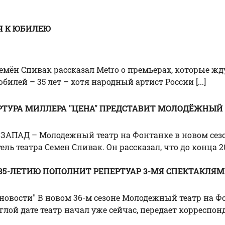
Я К ЮБИЛЕЮ
мён Спивак рассказал Metro о премьерах, которые ждут
лей – 35 лет – хотя народный артист России [...]
РТУРА МИЛЛЕРА "ЦЕНА" ПРЕДСТАВИТ МОЛОДЁЖНЫЙ 
-ЗАПАД – Молодежный театр на Фонтанке в новом сезо
театра Семен Спивак. Он рассказал, что до конца 2014
35-ЛЕТИЮ ПОПОЛНИТ РЕПЕРТУАР 3-МЯ СПЕКТАКЛЯ
новости" В новом 36-м сезоне Молодежный театр на Фо
углой дате театр начал уже сейчас, передает корреспонд