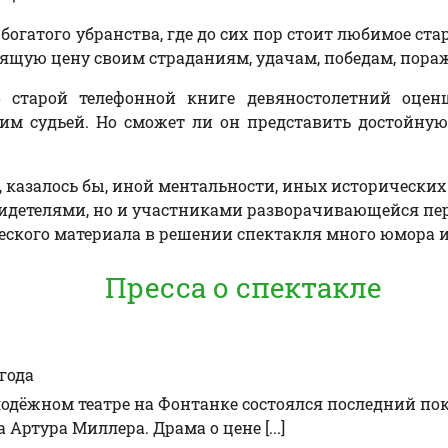
 богатого убранства, где до сих пор стоит любимое ст
тоящую цену своим страданиям, удачам, победам, пора
 старой телефонной книге девяностолетний оцен
им судьей. Но сможет ли он представить достойную 
 казалось бы, иной ментальности, иных исторических 
свидетелями, но и участниками разворачивающейся п
ского материала в решении спектакля много юмора и 
Пресса о спектакле
года
дёжном театре на Фонтанке состоялся последний пока
ртура Миллера. Драма о цене [...]