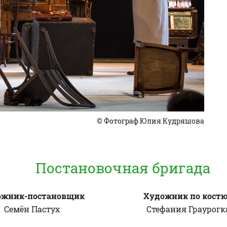
© Фотограф Юлия Кудряшова
Постановочная бригада
ожник-постановщик
Художник по кост
Семён
Пастух
Стефания
Граурогк