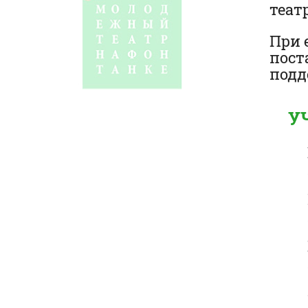
театр
При 
пост
подд
У