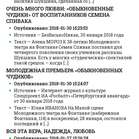
Василия Шукшина, сделанная со [...]
ОЧЕНЬ МНОГО ЛЮБВИ: «ОБЫКНОВЕННЫЕ
ЧУДИКИ» ОТ ВОСПИТАННИКОВ СЕМЕНА
СПИВАКА
Опубликовано: 2018-01-30 15:25:53
Источник — БезВаськоНикак, 30 января 2018 года
Текст — Алена МОРОЗ К 38-летию Молодежного
театра на Фонтанке Семен Спивак поставил для
четвертого поколения своих учеников рассказы
Шукшина. Есть у многих «студенческих» спектаклей
такой грешок — когда [...]
МОЛОДЕЖНАЯ ПРЕМЬЕРА «ОБЫКНОВЕННЫХ
ЧУДИКОВ»
Опубликовано: 2018-01-30 15:24:07
Источник – Интернет-журнал о культуре.
Спецпроект ИА «Росбалт» «Петербургский авангард»
от 30 января 2018 года
Текст – Юлия ИВАНОВА На Малой сцене
Молодежного театра на Фонтанке (набережная
Фонтанки, 114) в воскресенье, 28 января, состоялся
последний в [...]
ВСЯ ЭТА ВЕРА, НАДЕЖДА, ЛЮБОВЬ
Опубликовано: 2018-01-27 15:26:28