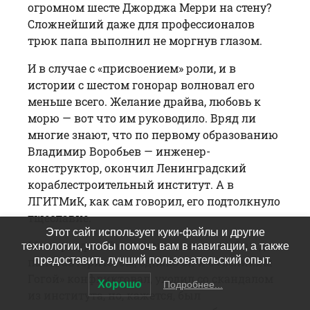
огромном шесте Джорджа Мерри на стену?
Сложнейший даже для профессионалов
трюк папа выполнил не моргнув глазом.
И в случае с «присвоением» роли, и в
истории с шестом гонорар волновал его
меньше всего. Желание драйва, любовь к
морю — вот что им руководило. Вряд ли
многие знают, что по первому образованию
Владимир Воробьев — инженер-
конструктор, окончил Ленинградский
кораблестроительный институт. А в
ЛГИТМиК, как сам говорил, его подтолк­нуло
тщеславие.
Этот сайт использует куки-файлы и другие
Мастер курса Товстоногов, конечно, был для
технологии, чтобы помочь вам в навигации, а также
предоставить лучший пользовательский опыт.
папы авторитетом, однако он и с «великим
Гогой» конфликтовал, уходил со скандалом
Хорошо
Подробнее...
из института, но, кажется, был