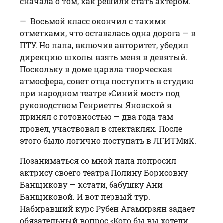
сначала о том, как решили стать актером.
— Восьмой класс окончил с такими
отметками, что оставалась одна дорога — в
ПТУ. Но папа, включив авторитет, убедил
дирекцию школы взять меня в девятый.
Поскольку в доме царила творческая
атмосфера, совет отца поступить в студию
при народном театре «Синий мост» под
руководством Генриетты Яновской я
принял с готовностью — два года там
провел, участвовал в спектак­лях. После
этого было логично поступать в ЛГИТМиК.
Позаниматься со мной папа попросил
актрису своего театра Полину Борисовну
Банщикову — кстати, бабушку Ани
Банщиковой. И вот первый тур.
Набиравший курс Рубен Агамирзян задает
обязательный вопрос «Кого бы вы хотели