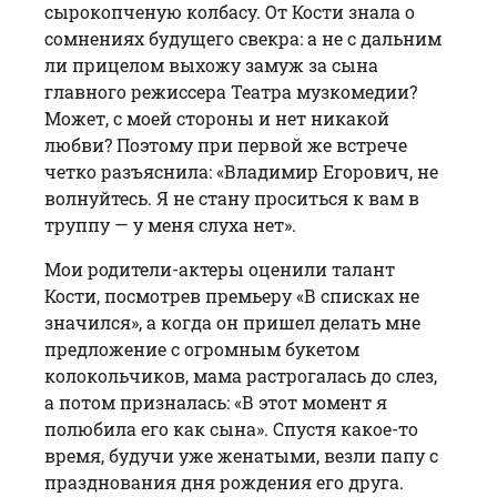
сырокопченую колбасу. От Кости знала о
сомнениях будущего свекра: а не с дальним
ли прицелом выхожу замуж за сына
главного режиссера Театра музкомедии?
Может, с моей стороны и нет никакой
любви? Поэтому при первой же встрече
четко разъяснила: «Владимир Егорович, не
волнуйтесь. Я не стану проситься к вам в
труппу — у меня слуха нет».
Мои родители-актеры оценили талант
Кости, посмотрев премьеру «В спис­ках не
значился», а когда он пришел делать мне
предложение с огромным букетом
колокольчиков, мама растрогалась до слез,
а потом призналась: «В этот момент я
полюбила его как сына». Спус­тя какое-то
время, будучи уже женатыми, везли папу с
празднования дня рождения его друга.