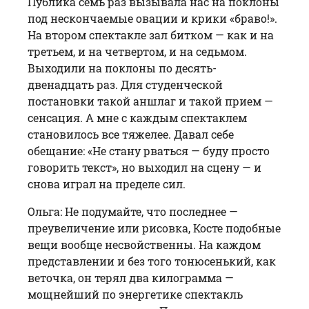
Публика семь раз вызывала нас на поклоны
под нескончаемые овации и крики «браво!».
На втором спектак­ле зал битком — как и на
третьем, и на четвертом, и на седьмом.
Выходили на поклоны по десять-
двенадцать раз. Для студенчес­кой
постановки такой анш­лаг и такой прием —
сенсация. А мне с каждым спектаклем
становилось все тяжелее. Давал себе
обещание: «Не стану рваться — буду просто
говорить текст», но выходил на сцену — и
снова играл на пределе сил.
Ольга: Не подумайте, что последнее —
преувеличение или рисовка, Косте подобные
вещи вообще несвойственны. На каждом
представлении и без того тонюсенький, как
веточка, он терял два килограмма —
мощнейший по энергетике спектакль