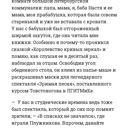
комнате большой петербургской
коммуналки: папа, мама, я, баба Нас­тя и ее
мама, моя прабабушка, которая была совсем
старенькой и уже не вставала с кровати.
У нас с бабушкой был отгороженный
ширмой закуток, где она читала мне
книжки. Особенно я почему-то проникся
сказкой «Королевство кривых зеркал» и
помню, как слушая ее в десятый раз,
наблюдал за отцом. Освободив угол
обеденного стола, он клеил из папье-маше и
раскрашивал мас­ки для легендарного
спектакля «Зримая песня», поставленного
курсом Товстоногова в ЛГИТМиКе.
— У вас в студенческие времена ведь тоже
был спектакль, который до сих пор помнят
зрители, — «В списках не значился», где
играли Плужникова. Впрочем, давайте