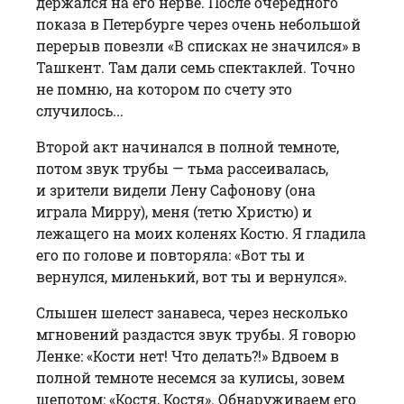
держался на его нерве. Пос­ле очередного
показа в Петербурге через очень небольшой
перерыв повезли «В списках не значился» в
Ташкент. Там дали семь спектаклей. Точно
не помню, на котором по счету это
случилось...
Второй акт начинался в полной темноте,
потом звук трубы — тьма рассеивалась,
и зрители видели Лену Сафонову (она
играла Мирру), меня (тетю Христю) и
лежащего на моих коленях Костю. Я гладила
его по голове и повторяла: «Вот ты и
вернулся, миленький, вот ты и вернулся».
Слышен шелест занавеса, через несколько
мгновений раздастся звук трубы. Я говорю
Ленке: «Кости нет! Что делать?!» Вдвоем в
полной темноте несемся за кулисы, зовем
шепотом: «Костя, Костя». Обнаруживаем его