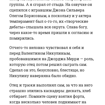
группы. А я сгорал от стыда. На озвучке он
сцепился с игравшим Джона Сильвера
Олегом Борисовым, а поскольку и у актера
темперамент был о-го-го, их «творческие
дебаты» слышала вся округа. Слава богу,
через какое-то время пришли к согласию и
поми­рились.
Отчего-то неловко чувствовал я себя и
перед Валентином Никулиным,
пробовавшимся на Джорджа Мерри — роль,
которую отец потом решил сыграть сам.
Сделал он это, безусловно, блестяще, но
Никулину наверняка было обидно.
Отец и трюки выполнял сам, за что на него
страшно злились каскадеры: дес­кать, хлеб
отбирает. Помните сцену взятия форта,
когда несколько человек поднимают на