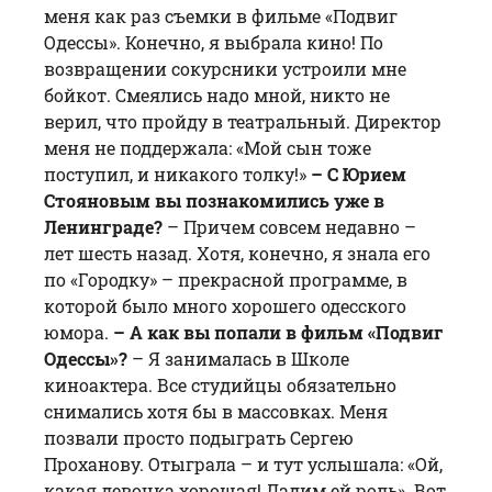
меня как раз съемки в фильме «Подвиг
Одессы». Конечно, я выбрала кино! По
возвращении сокурсники устроили мне
бойкот. Смеялись надо мной, никто не
верил, что пройду в театральный. Директор
меня не поддержала: «Мой сын тоже
поступил, и никакого толку!»
– С Юрием
Стояновым вы познакомились уже в
Ленинграде?
– Причем совсем недавно –
лет шесть назад. Хотя, конечно, я знала его
по «Городку» – прекрасной программе, в
которой было много хорошего одесского
юмора.
– А как вы попали в фильм «Подвиг
Одессы»?
– Я занималась в Школе
киноактера. Все студийцы обязательно
снимались хотя бы в массовках. Меня
позвали просто подыграть Сергею
Проханову. Отыграла – и тут услышала: «Ой,
какая девочка хорошая! Дадим ей роль». Вот