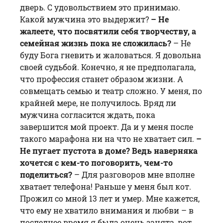
дверь. С удовольствием это принимаю.
Какой мужчина это выдержит?
– Не
жалеете, что посвятили себя творчеству, а
семейная жизнь пока не сложилась?
– Не
буду Бога гневить и жаловаться. Я довольна
своей судьбой. Конечно, я не предполагала,
что профессия станет образом жизни. А
совмещать семью и театр сложно. У меня, по
крайней мере, не получилось. Вряд ли
мужчина согласится ждать, пока
завершится мой проект. Да и у меня после
такого марафона ни на что не хватает сил.
–
Не пугает пустота в доме? Ведь наверняка
хочется с кем-то поговорить, чем-то
поделиться?
– Для разговоров мне вполне
хватает телефона! Раньше у меня был кот.
Прожил со мной 13 лет и умер. Мне кажется,
что ему не хватило внимания и любви – в
последнее время я была очень занята, вот