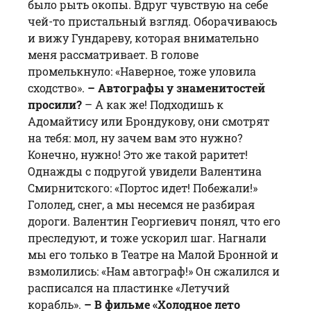
было рыть окопы. Вдруг чувствую на себе
чей-то пристальный взгляд. Оборачиваюсь
и вижу Гундареву, которая внимательно
меня рассматривает. В голове
промелькнуло: «Наверное, тоже уловила
сходство».
– Автографы у знаменитостей
просили?
– А как же! Подходишь к
Адомайтису или Брондукову, они смотрят
на тебя: мол, ну зачем вам это нужно?
Конечно, нужно! Это же такой раритет!
Однажды с подругой увидели Валентина
Смирнитского: «Портос идет! Побежали!»
Гололед, снег, а мы несемся не разбирая
дороги. Валентин Георгиевич понял, что его
преследуют, и тоже ускорил шаг. Нагнали
мы его только в Театре на Малой Бронной и
взмолились: «Нам автограф!» Он сжалился и
расписался на пластинке «Летучий
корабль».
– В фильме «Холодное лето