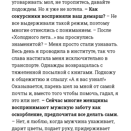
уговаривать: мол, не торопитесь, давайте
подождем. Но я уже не хотела.
– Как
сокурсники восприняли ваш демарш?
– Не
все выдерживали такой режим, поэтому
многие отнеслись с пониманием. – После
«Холодного лета…» вы проснулись
знаменитой? – Меня просто стали узнавать.
Весь день я проводила в институте, так что
слава настигала меня исключительно в
транспорте. Однажды возвращалась с
тяжеленной посылкой с книгами. Подхожу
к общежитию и слышу: «А я вас узнал!»
Оказывается, парень шел за мной от самой
почты и, вместо того чтобы помочь, гадал, я
это или нет.
– Сейчас многие женщины
воспринимают мужскую заботу как
оскорбление, предпочитая все делать сами.
– Нет, я люблю, когда мужчина ухаживает,
дарит цветы, подает руку, придерживает