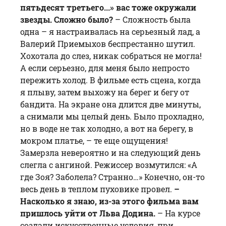
пятьдесят третьего...» вас тоже окружали
звезды. Сложно было?
– Сложность была
одна – я настраивалась на серьезный лад, а
Валерий Приемыхов беспрестанно шутил.
Хохотала до слез, никак собраться не могла!
А если серьезно, для меня было непросто
пережить холод. В фильме есть сцена, когда
я плыву, затем выхожу на берег и бегу от
бандита. На экране она длится две минуты,
а снимали мы целый день. Было прохладно,
но в воде не так холодно, а вот на берегу, в
мокром платье, – те еще ощущения!
Замерзла невероятно и на следующий день
слегла с ангиной. Режиссер возмутился: «А
где Зоя? Заболела? Странно…» Конечно, он-то
весь день в теплом пуховике провел.
–
Насколько я знаю, из-за этого фильма вам
пришлось уйти от Льва Додина.
– На курсе
создали искусственные условия, при