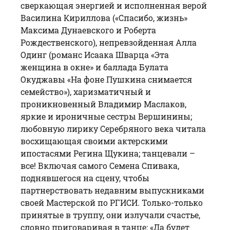
сверкающая энергией и исполненная верой
Василина Кириллова («Спасибо, жизнь»
Максима Дунаевского и Роберта
Рождественского), непревзойденная Алла
Одинг (романс Исаака Шварца «Эта
женщина в окне» и баллада Булата
Окуджавы «На фоне Пушкина снимается
семейство»), харизматичный и
проникновенный Владимир Маслаков,
яркие и ироничные сестры Вершинины;
любовную лирику Серебряного века читала
восхищающая своими актерскими
ипостасями Регина Щукина; танцевали –
все! Включая самого Семена Спивака,
поднявшегося на сцену, чтобы
партнерствовать недавним выпускниками
своей Мастерской по РГИСИ. Только-только
принятые в труппу, они излучали счастье,
словно приговаривая в танце: «Да будет