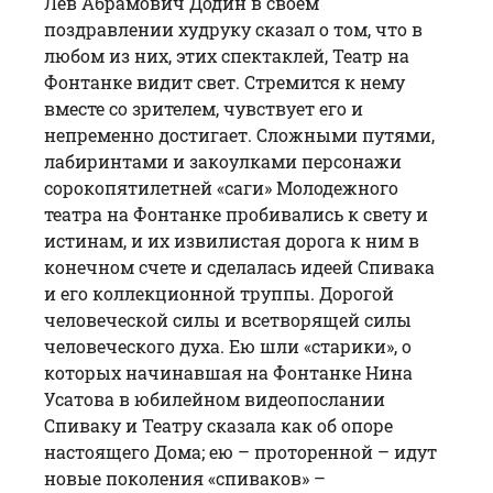
Лев Абрамович Додин в своем
поздравлении худруку сказал о том, что в
любом из них, этих спектаклей, Театр на
Фонтанке видит свет. Стремится к нему
вместе со зрителем, чувствует его и
непременно достигает. Сложными путями,
лабиринтами и закоулками персонажи
сорокопятилетней «саги» Молодежного
театра на Фонтанке пробивались к свету и
истинам, и их извилистая дорога к ним в
конечном счете и сделалась идеей Спивака
и его коллекционной труппы. Дорогой
человеческой силы и всетворящей силы
человеческого духа. Ею шли «старики», о
которых начинавшая на Фонтанке Нина
Усатова в юбилейном видеопослании
Спиваку и Театру сказала как об опоре
настоящего Дома; ею – проторенной – идут
новые поколения «спиваков» –