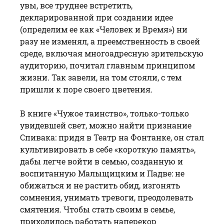
увы, все труднее встретить,
декларированной при создании идее
(определим ее как «Человек и Время») ни
разу не изменял, а преемственность в своей
среде, включая многоадресную зрительскую
аудиторию, почитал главным принципом
жизни. Так завели, на том стояли, с тем
пришли к поре своего цветения.
В книге «Чужое таинство», только-только
увидевшей свет, можно найти признание
Спивака: придя в Театр на Фонтанке, он стал
культивировать в себе «короткую память»,
дабы легче войти в семью, созданную и
воспитанную Малыщицким и Падве: не
обижаться и не растить обид, изгонять
сомнения, унимать тревоги, преодолевать
смятения. Чтобы стать своим в семье,
приходилось работать наперекор