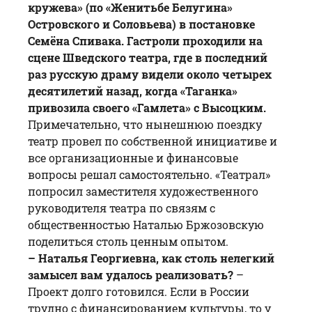
кружева
» (по «Женитьбе Белугина»
Островского и Соловьева) в постановке
Семёна Спивака. Гастроли проходили на
сцене Шведского театра, где в последний
раз русскую драму видели около четырех
десятилетий назад, когда «Таганка»
привозила своего «Гамлета» с Высоцким.
Примечательно, что нынешнюю поездку
театр провел по собственной инициативе и
все организационные и финансовые
вопросы решал самостоятельно. «Театрал»
попросил заместителя художественного
руководителя театра по связям с
общественностью Наталью Бржозовскую
поделиться столь ценным опытом.
– Наталья Георгиевна, как столь нелегкий
замысел вам удалось реализовать?
–
Проект долго готовился. Если в России
трудно с финансированием культуры, то у