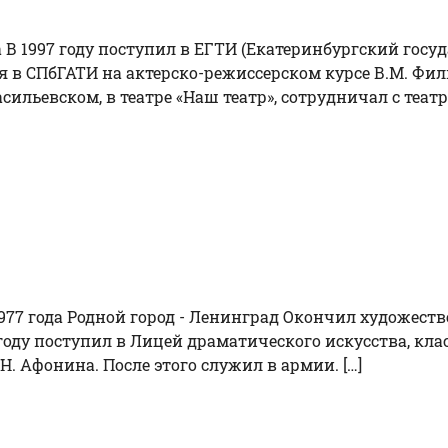
а В 1997 году поступил в ЕГТИ (Екатеринбургский гос
лся в СПбГАТИ на актерско-режиссерском курсе В.М. Фи
сильевском, в театре «Наш театр», сотрудничал с театр
77 года Родной город - Ленинград Окончил художест
году поступил в Лицей драматического искусства, клас
Н. Афонина. После этого служил в армии. […]