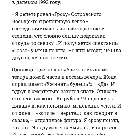
в далеком 1992 году.
- Я репетировал «Грозу» Островского.
Вообще-то я репетирую легко -
сосредотачиваюсь на работе до такой
степени, что словно слышу подсказки
откуда-то сверху... И получается спектакль.
«Гроза» у меня не шла. Не шла месяц, не шла
другой, не шла третий.
Однажды где-то в ноябре я приехал из
театра домой часов в восемь вечера. Жена
спрашивает: «Ужинать будешь?» – «Да». И
вдруг я смертельно захотел спать. Описать
это невозможно… Вырубало! Я подошел к
дивану и, как понимаю, мгновенно уснул. И
от окна – «хотите – верьте…», как говорят в
сказке, – отделилась фигура. Я сразу понял,
кто это. Я подумал, что умираю, и спросил:
«Ты за мной?» – «Нет, я только на тебя