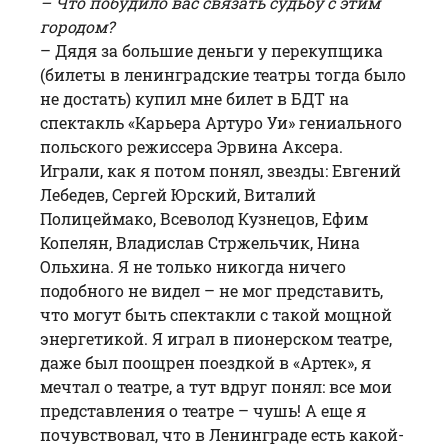
– Что побудило вас связать судьбу с этим
городом?
– Дядя за большие деньги у перекупщика
(билеты в ленинградские театры тогда было
не достать) купил мне билет в БДТ на
спектакль «Карьера Артуро Уи» гениального
польского режиссера Эрвина Аксера.
Играли, как я потом понял, звезды: Евгений
Лебедев, Сергей Юрский, Виталий
Полицеймако, Всеволод Кузнецов, Ефим
Копелян, Владислав Стржельчик, Нина
Ольхина. Я не только никогда ничего
подобного не видел – не мог представить,
что могут быть спектакли с такой мощной
энергетикой. Я играл в пионерском театре,
даже был поощрен поездкой в «Артек», я
мечтал о театре, а тут вдруг понял: все мои
представления о театре – чушь! А еще я
почувствовал, что в Ленинграде есть какой-