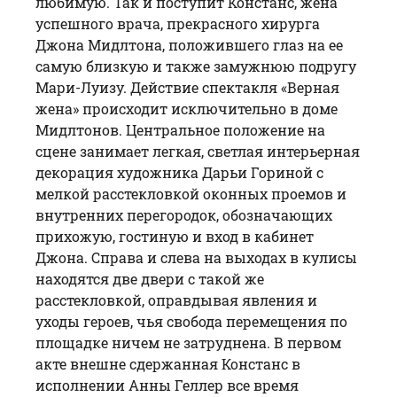
любимую. Так и поступит Констанс, жена
успешного врача, прекрасного хирурга
Джона Мидлтона, положившего глаз на ее
самую близкую и также замужнюю подругу
Мари-Луизу. Действие спектакля «
Верная
жена
» происходит исключительно в доме
Мидлтонов. Центральное положение на
сцене занимает легкая, светлая интерьерная
декорация художника Дарьи Гориной с
мелкой расстекловкой оконных проемов и
внутренних перегородок, обозначающих
прихожую, гостиную и вход в кабинет
Джона. Справа и слева на выходах в кулисы
находятся две двери с такой же
расстекловкой, оправдывая явления и
уходы героев, чья свобода перемещения по
площадке ничем не затруднена. В первом
акте внешне сдержанная Констанс в
исполнении Анны Геллер все время