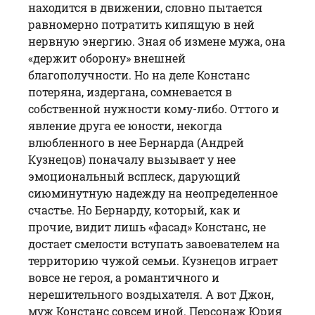
находится в движении, словно пытается
равномерно потратить кипящую в ней
нервную энергию. Зная об измене мужа, она
«держит оборону» внешней
благополучности. Но на деле Констанс
потеряна, издергана, сомневается в
собственной нужности кому-либо. Оттого и
явление друга ее юности, некогда
влюбленного в нее Бернарда (
Андрей
Кузнецов
) поначалу вызывает у нее
эмоциональный всплеск, дарующий
сиюминутную надежду на неопределенное
счастье. Но Бернарду, который, как и
прочие, видит лишь «фасад» Констанс, не
достает смелости вступать завоевателем на
территорию чужой семьи. Кузнецов играет
вовсе не героя, а романтичного и
нерешительного воздыхателя. А вот Джон,
муж Констанс совсем иной. Персонаж Юрия