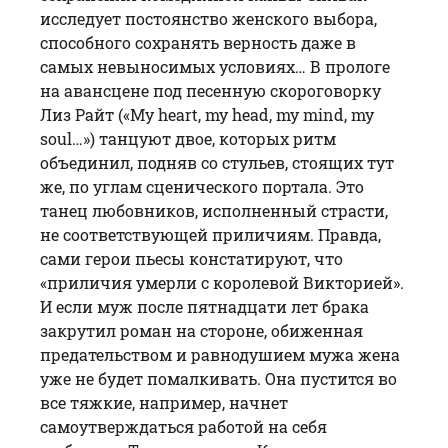
исследует постоянство женского выбора,
способного сохранять верность даже в
самых невыносимых условиях… В прологе
на авансцене под песенную скороговорку
Лиз Райт («My heart, my head, my mind, my
soul…») танцуют двое, которых ритм
объединил, подняв со стульев, стоящих тут
же, по углам сценического портала. Это
танец любовников, исполненный страсти,
не соответствующей приличиям. Правда,
сами герои пьесы констатируют, что
«приличия умерли с королевой Викторией».
И если муж после пятнадцати лет брака
закрутил роман на стороне, обиженная
предательством и равнодушием мужа жена
уже не будет помалкивать. Она пустится во
все тяжкие, например, начнет
самоутверждаться работой на себя