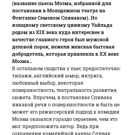
(название пьесы Моэма, избранной для
постановки в Молодежном театре на
Фонтанке Семеном Спиваком).
Но
изящному светскому цинизму Уайльда
родом из ХIХ века куда интереснее в
качестве главного героя был мужской
деловой порок, нежели женская бытовая
добродетель, которая привлекла в ХХ веке
Моэма…
В остальном сходства у пьес предостаточно:
типажи, английский юмор, интрига,
любовный выбор, некоторая
поверхностность, театральность развития
сюжета. Впрочем, в постановке Спивака
никакой речи о поверхностности и быть не
может: его режиссерский подход к комедии
Моэма оказался гораздо серьезнее, чем это
мог предположить автор. Ведь при
сохранении комедийной канвы
Спивак