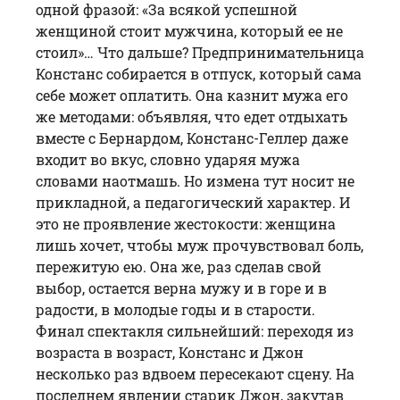
одной фразой: «За всякой успешной
женщиной стоит мужчина, который ее не
стоил»… Что дальше? Предпринимательница
Констанс собирается в отпуск, который сама
себе может оплатить. Она казнит мужа его
же методами: объявляя, что едет отдыхать
вместе с Бернардом, Констанс-Геллер даже
входит во вкус, словно ударяя мужа
словами наотмашь. Но измена тут носит не
прикладной, а педагогический характер. И
это не проявление жестокости: женщина
лишь хочет, чтобы муж прочувствовал боль,
пережитую ею. Она же, раз сделав свой
выбор, остается верна мужу и в горе и в
радости, в молодые годы и в старости.
Финал спектакля сильнейший: переходя из
возраста в возраст, Констанс и Джон
несколько раз вдвоем пересекают сцену. На
последнем явлении старик Джон, закутав