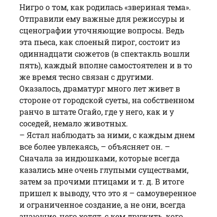
Нигро о том, как родилась «звериная тема».
Отправили ему важные для режиссуры и
сценографии уточняющие вопросы. Ведь
эта пьеса, как слоеный пирог, состоит из
одиннадцати сюжетов (в спектакль вошли
пять), каждый вполне самостоятелен и в то
же время тесно связан с другими.
Оказалось, драматург много лет живет в
стороне от городской суеты, на собственном
ранчо в штате Огайо, где у него, как и у
соседей, немало животных.
– Ястал наблюдать за ними, с каждым днем
все более увлекаясь, – объясняет он. –
Сначала за индюшками, которые всегда
казались мне очень глупыми существами,
затем за прочими птицами и т. д. В итоге
пришел к выводу, что это я – самоуверенное
и ограниченное создание, а не они, всегда
знающие, чего хотят, с кем дружить, кого