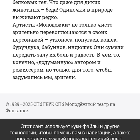
белковых тел. Что даже для диких
животных – беда! Одиночки в природе
выживают редко.
Артисты «Молодежки» не только чисто
зрительно перевоплощаются в своих
персонажей – утконоса, попугаев, кошек,
бурундука, бабуинов, индюшек.Они сумели
передать залу их боль и радость. В чем-то,
конечно, «додуманную» автором и
режиссером, но только для того, чтобы
задумались мы, зрители.
© 1989—2025 СПб ГБУК СПб Молодёжный театр на
Фонтанке.
Политика конфиденциальности
Этот сайт использует куки-файлы и другие
Мы в соцсетях
технологии, чтобы помочь вам в навигации, а также
предоставить лучший пользовательский опыт.