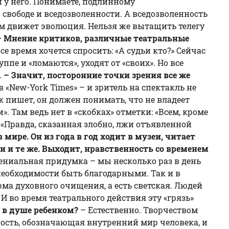
и у него. Понимаете, подлинному
 свободе и вседозволенности. А вседозволенность
ом движет эволюция. Нельзя же вытащить телегу
– Мнение критиков, различные театральные
Все время хочется спросить: «А судьи кто?» Сейчас
е и «ломаются», уходят от «своих». Но все
.
– Значит, посторонние точки зрения все же
 «New-York Times» – и зритель на спектакль не
ек пишет, он должен понимать, что не владеет
». Там ведь нет в «скобках» отметки: «Всем, кроме
 «Правда, сказанная злобно, лжи отъявленной
 мире. Он из года в год ходит в музеи, читает
и и те же. Выходит, нравственность со временем
гениальная придумка – мы несколько раз в день
 необходимости быть благодарными. Так и в
орма духовного очищения, а есть светская. Людей
И во время театрального действия эту «грязь»
 в душе ребенком?
– Естественно. Творчеством
жность, обозначающая внутренний мир человека, и