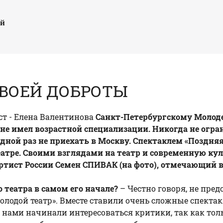
ый
СВОЕЙ ДОБРОТЫ
кст - Елена Валентинова
Санкт-Петербургскому Молоде
 не имел возрастной специализации. Никогда не огра
едной раз не приехать в Москву. Спектаклем «
Поздняя
еатре. Своими взглядами на театр и современную к
ртист России
Семен СПИВАК
(на фото), отмечающий в 
театра в самом его начале?
– Честно говоря, не пред
лодой театр». Вместе ставили очень сложные спекта
 нами начинали интересоваться критики, так как тол