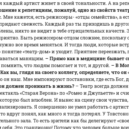
я каждый артист живет в своей тональности. А на ре
ошение к репетициям, пожалуй, одно из свойств теат
. Мне кажется, есть режиссеры- «отцы семейства», а е
придают свежесть. Каждый раз ты приходишь в другой
лены, никто не видит в тебе отрицательных качеств. 
 приятно. Быть режиссером-отцом сложнее, поскольку 
– нужно все время меняться. И тогда люди, которые вс
то понятие «театр-дом» и уходит. Приятнее переезжат
таваться манящим.
– Прямо как в медицине: бывает с
 помнить, что людям помогает и тот, и другой.
– В Мо
ак вы, глядя на своего коллегу, определяете, что он
о он наш. Мне импонируют постановки, где есть Бог, 
он должен проникать в жизнь?
– Театр всегда долже
пектакль «Старая Верона» по «Ромео и Джульетте» и с
 которую был влюблен. И вынес на сцену свои чувства,
анализировать. Я совершенно не умел работать с артис
то вдруг понял, как много я тогда потерял. У Товстон
ьного зала. То есть зрители как бы делегируют «свое
себя. Это грандиозно! Потому что человек больше всег