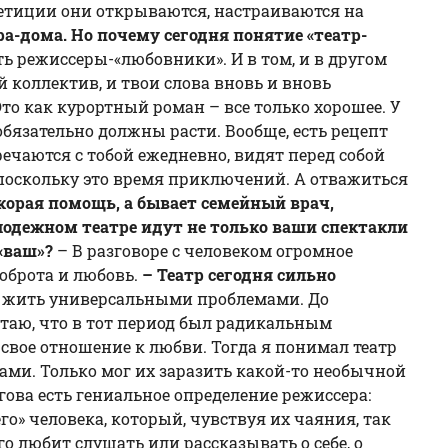
петиции они открываются, настраиваются на
ра-дома. Но почему сегодня понятие «театр-
сть режиссеры-«любовники». И в том, и в другом
 коллектив, и твои слова вновь и вновь
Это как курортный роман – все только хорошее. У
обязательно должны расти. Вообще, есть рецепт
тречаются с тобой ежедневно, видят перед собой
ь, поскольку это время приключений. А отважиться
корая помощь, а бывает семейный врач,
лодежном театре идут не только ваши спектакли
 «ваш»?
– В разговоре с человеком огромное
доброта и любовь.
– Театр сегодня сильно
н жить универсальными проблемами. До
читаю, что в тот период был радикальным
 свое отношение к любви. Тогда я понимал театр
тами. Только мог их заразить какой-то необычной
огова есть гениальное определение режиссера:
го» человека, который, чувствуя их чаяния, так
о любит слушать или рассказывать о себе, о