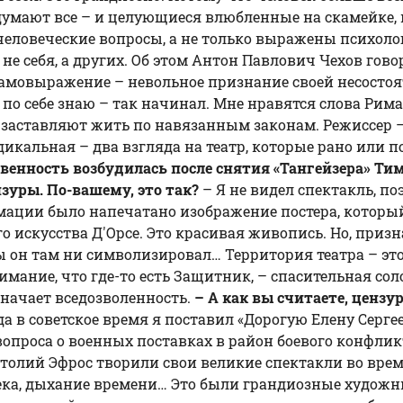
м думают все – и целующиеся влюбленные на скамейке,
еловеческие вопросы, а не только выражены психоло
 не себя, а других. Об этом Антон Павлович Чехов гов
 Самовыражение – невольное признание своей несосто
по себе знаю – так начинал. Мне нравятся слова Римас
не заставляют жить по навязанным законам. Режиссер –
икальная – два взгляда на театр, которые рано или п
венность возбудилась после снятия «Тангейзера» Ти
нзуры. По-вашему, это так?
– Я не видел спектакль, по
рмации было напечатано изображение постера, которы
го искусства Д'Орсе. Это красивая живопись. Но, приз
ы он там ни символизировал… Территория театра – это
имание, что где-то есть Защитник, – спасительная сол
значает вседозволенность.
– А как вы считаете, цензу
да в советское время я поставил «Дорогую Елену Серге
опроса о военных поставках в район боевого конфликта
толий Эфрос творили свои великие спектакли во врем
ека, дыхание времени… Это были грандиозные художн