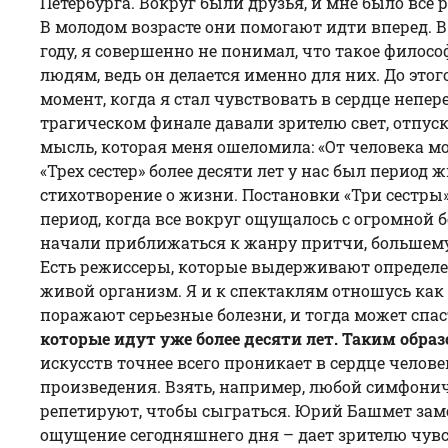
Петербурга. Вокруг были друзья, и мне было все 
В молодом возрасте они помогают идти вперед. В
году, я совершенно не понимал, что такое филосо
людям, ведь он делается именно для них. До этог
момент, когда я стал чувствовать в сердце непе
трагическом финале давали зрителю свет, отпуск
мысль, которая меня ошеломила: «От человека мо
«Трех сестер» более десяти лет у нас был период
стихотворение о жизни. Постановки «
Три сестры
период, когда все вокруг ощущалось с огромной 
начали приближаться к жанру притчи, большему 
Есть режиссеры, которые выдерживают определенн
живой организм. Я и к спектаклям отношусь как 
поражают серьезные болезни, и тогда может спа
которые идут уже более десяти лет. Таким обра
искусств точнее всего проникает в сердце челов
произведения. Взять, например, любой симфонич
репетируют, чтобы сыграться. Юрий Башмет замеч
ощущение сегодняшнего дня – дает зрителю чувств