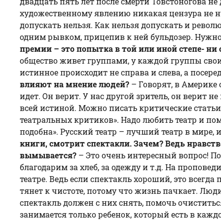
двадцать пять лет после смерти Товстоногова не
художественному явлению никакая цензура не нуж
допускать нельзя. Как нельзя допускать и рево
одним рывком, прицепив к ней бульдозер. Нужно
премии – это попытка в той или иной степе- ни
общество живет группами, у каждой группы свои 
истинное происходит не справа и слева, а посере
влияют на мнение людей?
– Говорят, в Америке 
идет. Он верит. У нас другой зритель, он верит 
всей истиной. Можно писать критические статьи, н
театральных критиков». Надо любить театр и по
подобна». Русский театр – лучший театр в мире, и
книги, смотрит спектакли. Зачем? Ведь нравств
вымывается?
– Это очень интересный вопрос! П
благодарим за хлеб, за одежду и т.д. На пропов
театре. Ведь если спектакль хороший, это всегда
тянет к чистоте, потому что жизнь пачкает. Люд
спектакль должен с них снять, помочь очиститьс
занимается только ребенок, который есть в кажд