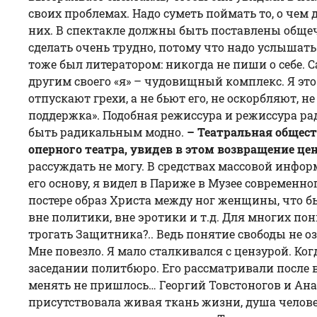
своих проблемах. Надо суметь поймать то, о че
них. В спектакле должны быть поставлены общеч
сделать очень трудно, потому что надо услышать
тоже был литератором: никогда не пиши о себе.
другим своего «я» – чудовищный комплекс. Я это 
отпускают грехи, а не бьют его, не оскорбляют, 
поддержка». Подобная режиссура и режиссура рад
быть радикальным модно.
– Театральная общест
оперного театра, увидев в этом возвращение це
рассуждать не могу. В средствах массовой инфо
его основу, я видел в Париже в Музее современно
постере образ Христа между ног женщины, что б
вне политики, вне эротики и т.д. Для многих пон
трогать Защитника?.. Ведь понятие свободы не о
Мне повезло. Я мало сталкивался с цензурой. Ког
заседании политбюро. Его рассматривали после в
менять не пришлось… Георгий Товстоногов и Ана
присутствовала живая ткань жизни, душа челов