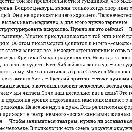
 достиг той же пронзительности и гуманизма, что был
на. Вопрос цензуры важен, только когда спор идет о
люций. Они не приносят ничего хорошего. Человечеств
 вытаскивать медленно, а для этого нужно терпение.
 структурировать искусство. Нужно ли это сейчас?
– 
взгляды. Многие прислушиваются к той или иной групп
дине. Об этом писал Сергей Довлатов в книге «Ремесло»
от статьи зависит все. Выходит отрицательный отзыв в
не всегда. Критика бывает радикальной. Но когда челов
о нельзя судить. Есть библейская заповедь – «не суди
могать ему. Мне запомнилась фраза Самуила Маршака:
 не стоит его бить.
– Русский зритель – тоже лучший в
енные вещи, о которых говорит искусство, всегда одн
очему мы читаем Отче наш несколько раз в день? Это 
еди в церкви на уровне подсознания нам напоминают о
 проповедь. Не все же идут в храм. Есть религиозная ф
и приходят в театр, немного «испачканными» жизнью. 
я.
– Чтобы заниматься театром, нужно ли оставаться
ом человеке. В психологии есть схема: рисуется окру