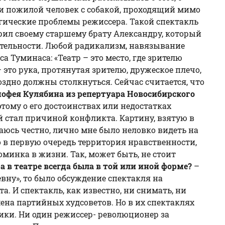
 и пожилой человек с собакой, проходящий мимо
гические проблемы режиссера. Такой спектакль
орил своему старшему брату Александру, который
ятельности. Любой радикализм, навязывание
а Туминаса: «Театр – это место, где зрителю
 это рука, протянутая зрителю, дружеское плечо,
оздно должны столкнуться. Сейчас считается, что
мофея Кулябина из репертуара Новосибирского
этому о его достоинствах или недостатках
й стал причиной конфликта. Картину, взятую в
наюсь честно, лично мне было неловко видеть на
 в первую очередь территория нравственности,
оминка в жизни. Так, может быть, не стоит
ра в театре всегда была в той или иной форме?
–
евну», то было обсуждение спектакля на
. И спектакль, как известно, ни снимать, ни
ена партийных худсоветов. Но в их спектаклях
ики. Ни один режиссер- революционер за