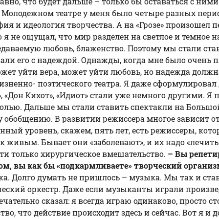
равно, что будет дальше – только бы оставаться с ними
 Молодежном театре у меня было четыре разных периода
фия и идеология творчества. А на «Грозе» произошел п
о я не ощущал, что мир разделен на светлое и темное 
редаваемую любовь, блаженство. Поэтому мы стали ста
али его с надеждой. Однажды, когда мне было очень п
жет уйти вера, может уйти любовь, но надежда должна 
 жизненно- поэтического театра. Я даже сформулировал
», «
Дон Кихот
», «Идиот» стали уже немного другими. Я п
болью. Дальше мы стали ставить спектакли на Большо
обобщению. В развитии режиссера многое зависит от
ый уровень, скажем, пять лет, есть режиссеры, котор
к живым. Бывает они «заболевают», и их надо «лечить»
сти только хирургическое вмешательство.
– Вы репетир
зом, вы как бы «подкармливаете» творческий органи
ека. Долго думать не пришлось – музыка. Мы так и с
еский оркестр. Даже если музыканты играли произвед
ательно сказал: я всегда играю одинаково, просто ст
о, что действие происходит здесь и сейчас. Вот я и д