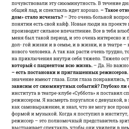
почувствовали эту сиюминутность. В течение дн
общий лад, и спектакль идет хорошо.
– Такое отн
дом» стало исчезать?
– Это очень больной вопрос
понятии есть свой кайф. Новые люди на проекте 
производят сильное впечатление. Все в тебя влюб
меня был такой период, и это очень интересно и
дол- гой жизни и в семье, и в жизни, и в театре 
нового человека. А так как расти очень трудно, 
на приключения внутри себя тяжело. Тяжело ос
который с пациентом всю жизнь.
– Да. Но важно
– есть постановки и приглашенных режиссеров. К
значение имеют глаза. Если глаза понравились, т
зависим от сиюминутных событий? Глубоко ли 
института в театре-клубе «Суббота» я поставил с
режиссером. Я насмерть поругался с девушкой, в
как самовыражение, и знал, что не могу все про
формой и музыкой. Когда я поступил в институт, 
режиссер – это полномочный представитель зрител
выстраивает спектакль, чтобы они увидели в нем 