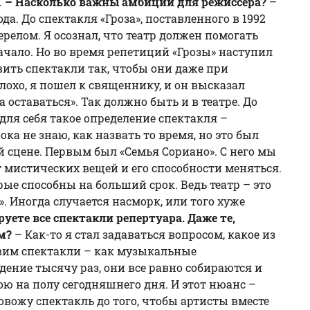
.
– Насколько важны амбиции для режиссера?
–
. До спектакля «Гроза», поставленного в 1992
ерелом. Я осознал, что театр должен помогать
начало. Но во время репетиций «Грозы» наступил
вить спектакли так, чтобы они даже при
лохо, я пошел к священнику, и он высказал
оставаться». Так должно быть и в театре. До
 для себя такое определение спектакля –
ока не знаю, как назвать то время, но это был
й сцене. Первым был «
Семья Сориано
». С него мы
 мистических вещей и его способности меняться.
ые способны на больший срок. Ведь театр – это
. Иногда случается насморк, или того хуже
уете все спектакли репертуара. Даже те,
зм?
– Как-то я стал задаваться вопросом, какое из
тавим спектакли – как музыкальные
ение тысячу раз, они все равно собираются и
ою на полу сегодняшнего дня. И этот нюанс –
овожу спектакль до того, чтобы артисты вместе