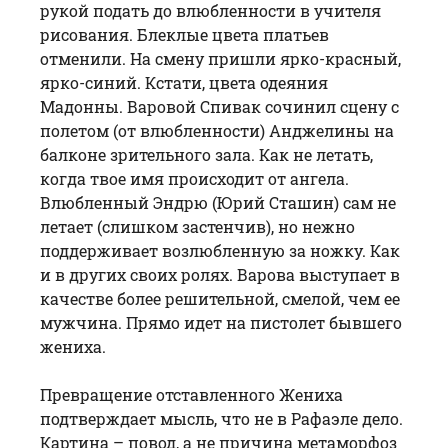
рукой подать до влюбленности в учителя
рисования. Блеклые цвета платьев
отменили. На смену пришли ярко-красный,
ярко-синий. Кстати, цвета одеяния
Мадонны. Варовой
Спивак
сочинил сцену с
полетом (от влюбленности) Анджелины на
балконе зрительного зала. Как не летать,
когда твое имя происходит от ангела.
Влюбленный Эндрю (Юрий Сташин) сам не
летает (слишком застенчив), но нежно
поддерживает возлюбленную за ножку. Как
и в других своих ролях. Варова выступает в
качестве более решительной, смелой, чем ее
мужчина. Прямо идет на пистолет бывшего
жениха.
Превращение отставленного Жениха
подтверждает мысль, что не в Рафаэле дело.
Картина – повод, а не причина метаморфоз