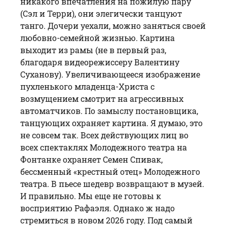
никакого впечатления на пожилую пару
(Сэл и Терри), они элегически танцуют
танго. Дочери уехали, можно заняться своей
любовно-семейной жизнью. Картина
выходит из рамы (не в первый раз,
благодаря видеорежиссеру Валентину
Суханову). Увеличивающееся изображение
пухленького младенца-Христа с
возмущением смотрит на агрессивных
автоматчиков. По замыслу постановщика,
танцующих охраняет картина. Я думаю, это
не совсем так. Всех действующих лиц во
всех спектаклях Молодежного театра на
Фонтанке охраняет
Семен Спивак
,
бессменный «крестный отец» Молодежного
театра. В пьесе шедевр возвращают в музей.
И правильно. Мы еще не готовы к
восприятию Рафаэля. Однако ж надо
стремиться в новом 2026 году. Под самый