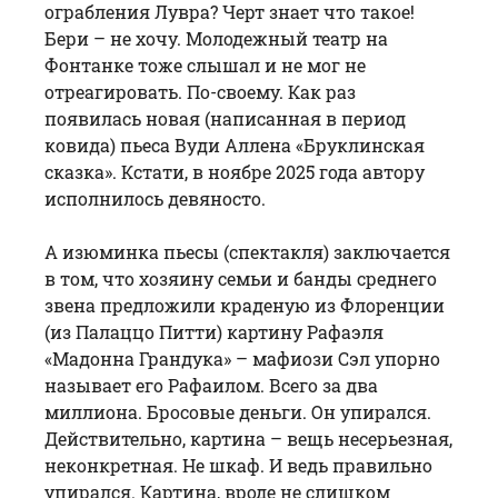
ограбления Лувра? Черт знает что такое!
Бери – не хочу. Молодежный театр на
Фонтанке тоже слышал и не мог не
отреагировать. По-своему. Как раз
появилась новая (написанная в период
ковида) пьеса Вуди Аллена «Бруклинская
сказка». Кстати, в ноябре 2025 года автору
исполнилось девяносто.
А изюминка пьесы (спектакля) заключается
в том, что хозяину семьи и банды среднего
звена предложили краденую из Флоренции
(из Палаццо Питти) картину Рафаэля
«Мадонна Грандука» – мафиози Сэл упорно
называет его Рафаилом. Всего за два
миллиона. Бросовые деньги. Он упирался.
Действительно, картина – вещь несерьезная,
неконкретная. Не шкаф. И ведь правильно
упирался. Картина, вроде не слишком