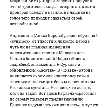
мафиози Вито (Андрей Зарубин). Зарубин
очень трогателен, когда, потеряв автомат и
проиграв одежду в казино, в плащике на
голое тело приходит сдаваться своей
возлюбленной.
Анджелина (Алиса Варова) делает обратный
«кувырок»: от тихости к яркости. Варова –
чуть ли не главная нынешняя
положительная героиня Молодежного.
Начав с блистательной Нюры («В день
свадьбы»), она сменила Н.Суркову в
обновленной «Касатке». В «Сказке» Варова
появляется скромной «пансионеркой» в
сереньком платьице с белым воротничком.
Несколько суетлива. Не знает, что делать,
кто она такая. Вот здесь Рафаэль «сработал»
по своему прямому предназначению.
Девушке вздумалось «живописать». А тут уж