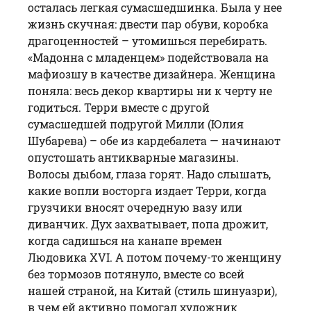
осталась легкая сумасшедшинка. Была у нее
жизнь скучная: двести пар обуви, коробка
драгоценностей – утомишься перебирать.
«Мадонна с младенцем» подействовала на
мафиозшу в качестве дизайнера. Женщина
поняла: весь декор квартиры ни к черту не
годиться. Терри вместе с другой
сумасшедшей подругой Милли (Юлия
Шубарева) – обе из кардебалета — начинают
опустошать антикварные магазины.
Волосы дыбом, глаза горят. Надо слышать,
какие вопли восторга издает Терри, когда
грузчики вносят очередную вазу или
диванчик. Дух захватывает, попа дрожит,
когда садишься на канапе времен
Людовика XVI. А потом почему-то женщину
без тормозов потянуло, вместе со всей
нашей страной, на Китай (стиль шинуазри),
в чем ей активно помогал художник