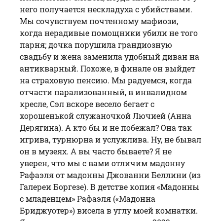
него получается нескладуха с убийствами.
Мы сочувствуем почтенному мафиози,
когда нерадивые помощники убили не того
парня; дочка порушила грандиозную
свадьбу и жена заменила удобный диван на
антикварный. Похоже, в финале он выйдет
на страховую пенсию. Мы радуемся, когда
отчасти парализованный, в инвалидном
кресле, Сэл вскоре весело бегает с
хорошенькой служаночкой Лючией (Анна
Дерягина). А кто бы и не побежал? Она так
игрива, турнюрна и услужлива. Ну, не бывал
он в музеях. А вы часто бываете? Я не
уверен, что мы с вами отличим мадонну
Рафаэля от мадонны Джованни Беллини (из
Галереи Боргезе). В детстве копия «Мадонны
с младенцем» Рафаэля («Мадонна
Бриджуотер») висела в углу моей комнатки.