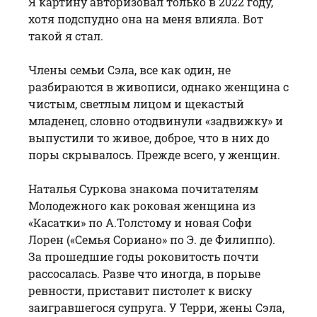
Я картину авторизовал только в 2022 году,
хотя подспудно она на меня влияла. Вот
такой я стал.
Члены семьи Сэла, все как один, не
разбираются в живописи, однако женщина с
чистым, светлым лицом и щекастый
младенец, словно отодвинули «задвижку» и
выпустили то живое, доброе, что в них до
поры скрывалось. Прежде всего, у женщин.
Наталья Суркова знакома почитателям
Молодежного как роковая женщина из
«Касатки» по А.Толстому и новая Софи
Лорен («Семья Сориано» по Э. де Филиппо).
За прошедшие годы роковитость почти
рассосалась. Разве что иногда, в порыве
ревности, приставит пистолет к виску
заигравшегося супруга. У Терри, жены Сэла,