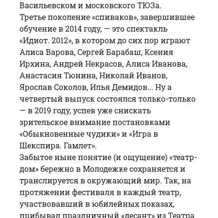
Васильевском и московского ТЮЗа.
Третье поколение «спиваков», завершившее
обучение в 2014 году, — это спектакль
«Идиот. 2012», в котором до сих пор играют
Алиса Варова
,
Сергей Барабаш
,
Ксения
Ирхина
,
Андрей Некрасов
,
Алиса Иванова
,
Анастасия Тюнина
,
Николай Иванов
,
Ярослав Соколов
,
Илья Демидов
... Ну а
четвертый выпуск состоялся только-только
— в 2019 году, успев уже снискать
зрительское внимание постановками
«
Обыкновенные чудики
» и «Игра в
Шекспира. Гамлет».
Забытое ныне понятие (и ощущение) «театр-
дом» бережно в Молодежке сохраняется и
транслируется в окружающий мир. Так, на
протяжении фестиваля в каждый театр,
участвовавший в юбилейных показах,
прибывал праздничный «десант» из Театра