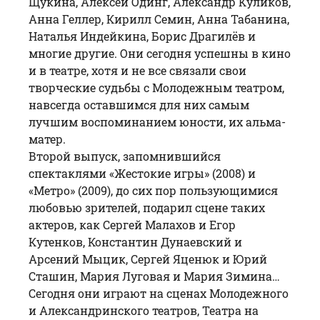
Щукина
,
Алексей Одинг
,
Александр Куликов
,
Анна Геллер
, Кирилл Семин, Анна Табанина,
Наталья Индейкина,
Борис Драгилёв
и
многие другие. Они сегодня успешны в кино
и в театре, хотя и не все связали свои
творческие судьбы с Молодежным театром,
навсегда оставшимся для них самым
лучшим воспоминанием юности, их альма-
матер.
Второй выпуск, запомнившийся
спектаклями «
Жестокие игры
» (2008) и
«
Метро
» (2009), до сих пор пользующимися
любовью зрителей, подарил сцене таких
актеров, как
Сергей Малахов
и
Егор
Кутенков
,
Константин Дунаевский
и
Арсений Мыцик,
Сергей Яценюк
и
Юрий
Сташин
, Мария Луговая и Мария Зимина…
Сегодня они играют на сценах Молодежного
и Александринского театров, Театра на