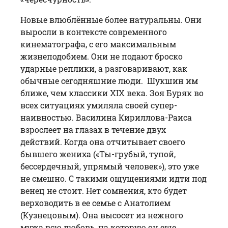
Новые влюблённые более натуральны. Они
выросли в контексте современного
кинематографа, с его максимальным
жизнеподобием. Они не подают броско
ударные реплики, а разговаривают, как
обычные сегодняшние люди. Шукшин им
ближе, чем классики XIX века. Зоя Буряк во
всех ситуациях умиляла своей супер-
наивностью. Василина Кириллова-Раиса
взрослеет на глазах в течение двух
действий. Когда она отчитывает своего
бывшего жениха («Ты-грубый, тупой,
бессердечный, упрямый человек»), это уже
не смешно. С такими ощущениями идти под
венец не стоит. Нет сомнения, кто будет
верховодить в ее семье с Анатолием
(Кузнецовым). Она высосет из нежного
мужа всю любовь, на которую он еще