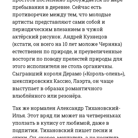
пребывания в деревне. Сейчас есть
противоречие между тем, что молодые
артисты представляют сами собой и
периодическим влезанием в чужой
актёрский рисунок. Андрей Кузнецов
(кстати, он всего на 10 лет моложе Черняка)
естественен по природе, и преувеличенные
восторги по поводу прелестей природы для
этого исполнителя не столь органичны.
Сыгравший короля Дерамо («Король-олень»),
шекспировских Кассио, Лаэрта, он чаще
выступает в образах романтичного
влюблённого или резонёра.
Так же нормален Александр Тихановский-
Илья. Этот вряд ли может на четвереньках
уползать в кулису от любимой, даже в
подпитии. Тихановский пишет песни и
стихи. Он, скорее, мечтатель, а не носитель