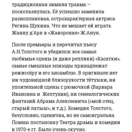
традиционная зимняя травма –
поскользнулась. Её успешно заменила
разноплановая, острохарактерная актриса
Регина Щукина. Что не мешает ей играть
Жанну д'Арк в «Жаворонке» Ж.Ануя.
После премьеры я перечитал пьесу
А.Н.Толстого и убедился: все самые
любимые сцены (и даже реплики) «Касатки»,
самые смешные эпизоды принадлежат
режиссёру и его ансамблю. В оригинале нет
ни чудовищной близорукости тётушки, ни
упоительной сцены с рюмочкой (Варвара
Ивановна и Желтухин), ни генеалогических
фантазий Абрама Алексеевича («мой отец,
старый латыш», и т.д.). Комедия Толстого,
безусловно, сценична, но не самоигральна.
Помню постановку Театра драмы и комедии
в 1970-е гг. Было очень скучно.