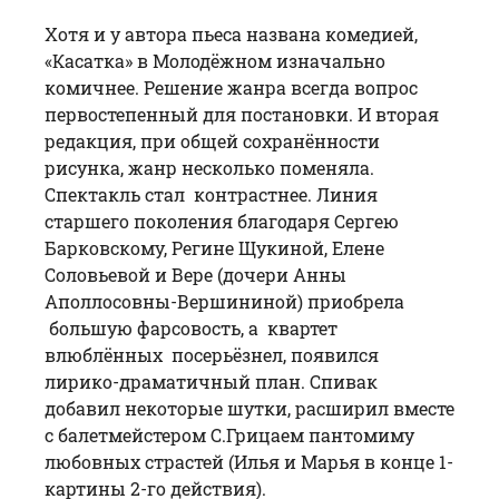
Хотя и у автора пьеса названа комедией,
«Касатка» в Молодёжном изначально
комичнее. Решение жанра всегда вопрос
первостепенный для постановки. И вторая
редакция, при общей сохранённости
рисунка, жанр несколько поменяла.
Спектакль стал контрастнее. Линия
старшего поколения благодаря Сергею
Барковскому, Регине Щукиной, Елене
Соловьевой и Вере (дочери Анны
Аполлосовны-Вершининой) приобрела
большую фарсовость, а квартет
влюблённых посерьёзнел, появился
лирико-драматичный план.
Спивак
добавил некоторые шутки, расширил вместе
с балетмейстером С.Грицаем пантомиму
любовных страстей (Илья и Марья в конце 1-
картины 2-го действия).