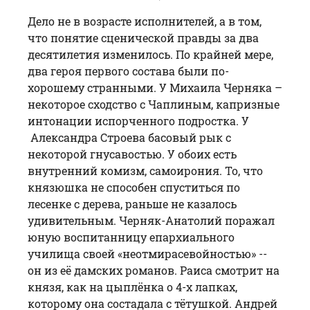
Дело не в возрасте исполнителей, а в том,
что понятие сценической правды за два
десятилетия изменилось. По крайней мере,
два героя первого состава были по-
хорошему странными. У Михаила Черняка –
некоторое сходство с Чаплиным, капризные
интонации испорченного подростка. У
Александра Строева басовый рык с
некоторой гнусавостью. У обоих есть
внутренний комизм, самоирония. То, что
князюшка не способен спуститься по
лесенке с дерева, раньше не казалось
удивительным. Черняк-Анатолий поражал
юную воспитанницу епархиального
училища своей «неотмирасевойностью» --
он из её дамских романов. Раиса смотрит на
князя, как на цыплёнка о 4-х лапках,
которому она состадала с тётушкой. Андрей