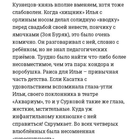
Кузнецов-князь вполне вменяем, хотя тоже
слабоволен. Когда «хищник» Илья с
орлиным носом делал солидную «вводку»
перед свадьбой своей невесте, пончику с
ямочками (Зоя Буряк), это было очень
комично. Он разговаривал с ней, словно с
ребёнком, но не знал педагогических
приёмов. Трудно было найти что-либо более
несовместимое, чем эта пара: кондора и
воробушка. Раиса для Ильи – привычная
часть детства. Если Касатка с
удовольствием вспоминала глаза-угли
Ильи, своего поклонника в театре
«Аквариум», то и у Сурковой такие же глаза,
жесткие, мстительные. Куда уж
инфантильному князюшке с ней
справиться! Схрумкает. Во всех четверых
влюблённых была несомненная
«чересчурность».