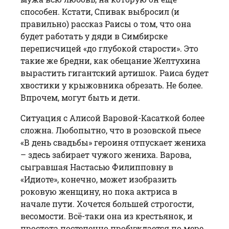
способен. Кстати, Спивак выбросил (и
правильно) рассказ Раисы о том, что она
будет работать у дяди в Симбирске
переписчицей «до глубокой старости». Это
такие же бредни, как обещание Желтухина
вырастить гигантский артишок. Раиса будет
хвостики у крыжовника обрезать. Не более.
Впрочем, могут быть и дети.
Ситуация с Алисой Варовой-Касаткой более
сложна. Любопытно, что в розовской пьесе
«В день свадьбы» героиня отпускает жениха
– здесь забирает чужого жениха. Варова,
сыгравшая Настасью Филипповну в
«Идиоте», конечно, может изобразить
роковую женщину, но пока актриса в
начале пути. Хочется большей строгости,
весомости. Всё-таки она из крестьянок, и
простота постепенно пробуждается по мере