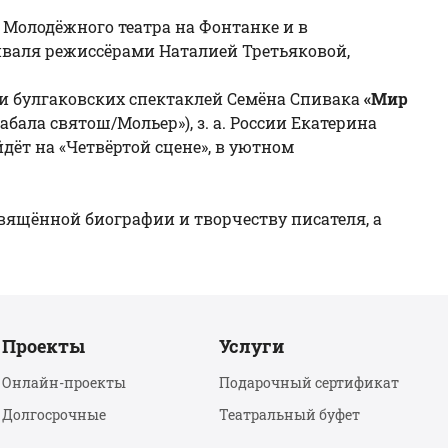
не Молодёжного театра на Фонтанке и в
иваля режиссёрами Наталией Третьяковой,
ми булгаковских спектаклей Семёна Спивака
«Мир
абала святош/Мольер»), з. а. России Екатерина
дёт на «Четвёртой сцене», в уютном
свящённой биографии и творчеству писателя, а
Проекты
Услуги
Онлайн-проекты
Подарочный сертификат
Долгосрочные
Театральный буфет