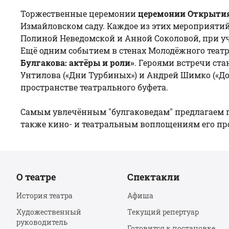
Торжественные церемонии
церемонии Открыти
Измайловском саду. Каждое из этих мероприяти
Полиной Неведомской и Анной Соколовой, при уч
Ещё одним событием в стенах Молодёжного театр
Булгакова: актёры и роли»
. Героями встречи ста
Унтилова («Дни Турбиных») и Андрей Шимко («Дон
пространстве театрального буфета.
Самым увлечённым "булгаковедам" предлагаем 
также кино- и театральным воплощениям его пр
О театре
Спектакли
История театра
Афиша
Художественный
Текущий репертуар
руководитель
Готовится к постановке