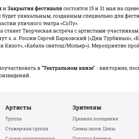
я
и
Закрытия фестиваля
состоятся 15 и 31 мая на сце
й будет уникальным, созданным специально для фест
астии уличного театра «СоЛу».
а станет Творческая встреча с артистами-участника
нут з. а. России Сергей Барковский («Дни Турбиных», «К
 Кихот», «Кабала святош/Мольер»). Мероприятие прой
поучаствовать в
"Театральном квизе"
- викторине, по
оизведений.
Артисты
Зрителям
Труппа
Правила посещения
Стажерская группа
Схемы залов. Цены
С нами сотрудничают
Покупка билетов