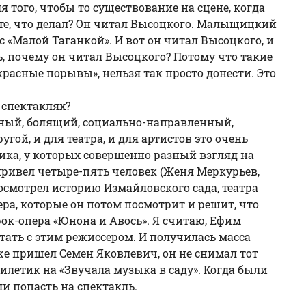
я того, чтобы то существование на сцене, когда
ете, что делал? Он читал Высоцкого. Малыщицкий
 «Малой Таганкой». И вот он читал Высоцкого, и
рь, почему он читал Высоцкого? Потому что такие
красные порывы», нельзя так просто донести. Это
 спектаклях?
енный, болящий, социально-направленный,
гой, и для театра, и для артистов это очень
ника, у которых совершенно разный взгляд на
привел четыре-пять человек (Женя Меркурьев,
 посмотрел историю Измайловского сада, театра
ра, которые он потом посмотрит и решит, что
рок-опера «Юнона и Авось». Я считаю, Ефим
тать с этим режиссером. И получилась масса
же пришел Семен Яковлевич, он не снимал тот
илетик на «Звучала музыка в саду». Когда были
и попасть на спектакль.