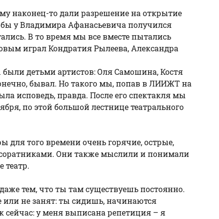
а ему наконец-то дали разрешение на открытие
 чтобы у Владимира Афанасьевича получился
ались. В то время мы все вместе пытались
горовым играл Кондратия Рылеева, Александра
ы были детьми артистов: Оля Самошина, Костя
конечно, бывал. Но такого мы, попав в ЛИИЖТ на
ыла исповедь, правда. После его спектакля мы
тября, по этой большой лестнице театрального
оры для того времени очень горячие, острые,
о соратниками. Они также мыслили и понимали
е театр.
 даже тем, что ты там существуешь постоянно.
ле или не занят: ты сидишь, начинаются
ак сейчас: у меня выписана репетиция – я