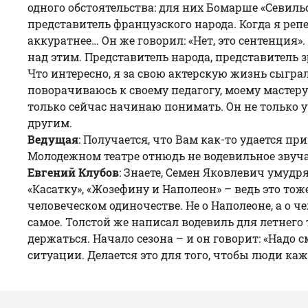
одного обстоятельства: для них Бомарше «
Севиль
представитель французского народа. Когда я репе
аккуратнее… Он же говорил: «Нет, это сентенция».
над этим. Представитель народа, представитель 
Что интересно, я за свою актерскую жизнь сыграл
поворачиваюсь к своему педагогу, моему мастеру
только сейчас начинаю понимать. Он не только уч
другим.
Ведущая
: Получается, что Вам как-то удается п
Молодежном театре отнюдь не водевильное звуч
Евгений Клубов
: Знаете, Семен Яковлевич умуд
«Касатку», «Жозефину и Наполеон» – ведь это то
человеческом одиночестве. Не о Наполеоне, а о че
самое. Толстой же написал водевиль для летнего 
держаться. Начало сезона – и он говорит: «Надо 
ситуации. Делается это для того, чтобы люди ка