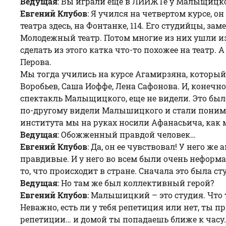
Ведущая
: Вы играли еще в ЛИИЖТе у Малыщицк
Евгений Клубов
: Я учился на четвертом курсе, о
театра здесь, на Фонтанке, 114. Его студийцы, 
Молодежный театр. Потом многие из них ушли из
сделать из этого катка что-то похожее на театр.
Перова.
Мы тогда учились на курсе Агамирзяна, который,
Воробьев, Саша Иоффе, Лена Сафонова. И, конечно
спектакль Малыщицкого, еще не видели. Это было 
по-другому видели Малышицкого и стали понимать
института мы на руках носили Афанасьича, как 
Ведущая
: Обожженный правдой человек…
Евгений Клубов
: Да, он ее чувствовал! У него ж
правдивые. И у него во всем были очень нефор
то, что происходит в стране. Сначала это была ст
Ведущая
: Но там же был коллективный герой?
Евгений Клубов
: Малышицкий – это студия. Что 
Неважно, есть ли у тебя репетиция или нет, ты п
репетиции… и домой ты попадаешь ближе к часу. Э