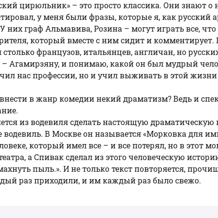
ский цирюльник
» – это просто классика. Они знают о
тировал, у меня были фразы, которые я, как русский 
 У них граф Альмавива, Розина – могут играть все, чт
зрителя, который вместе с ним сидит и комментирует.
 столько французов, итальянцев, англичан, но русских 
 – Агамирзяну, и понимаю, какой он был мудрый чело
ил нас профессии, но и учил выживать в этой жизни и в
ривнести в жанр комедии некий драматизм? Ведь и спек
ание.
ряется из водевиля сделать настоящую драматическую
же водевиль. В Москве он называется «Морковка для им
ловеке, который имел все – и все потерял, но в этот м
театра, а Спивак сделал из этого человеческую истори
смахнуть пыль.». И не только текст повторяется, проч
ждый раз приходили, и им каждый раз было свежо.