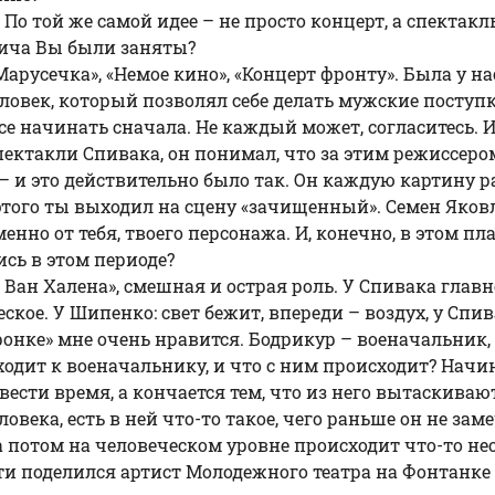
 По той же самой идее – не просто концерт, а спектакл
вича Вы были заняты?
Марусечка», «Немое кино», «Концерт фронту». Была у н
овек, который позволял себе делать мужские поступк
е начинать сначала. Не каждый может, согласитесь. И 
ектакли Спивака, он понимал, что за этим режиссер
и это действительно было так. Он каждую картину р
е этого ты выходил на сцену «зачищенный». Семен Яко
но от тебя, твоего персонажа. И, конечно, в этом пла
ись в этом периоде?
ь Ван Халена», смешная и острая роль. У Спивака главн
ое. У Шипенко: свет бежит, впереди – воздух, у Спива
ронке» мне очень нравится. Бодрикур – военачальник,
одит к военачальнику, и что с ним происходит? Начина
овести время, а кончается тем, что из него вытаскиваю
овека, есть в ней что-то такое, чего раньше он не за
а потом на человеческом уровне происходит что-то не
ути поделился артист Молодежного театра на Фонтанке