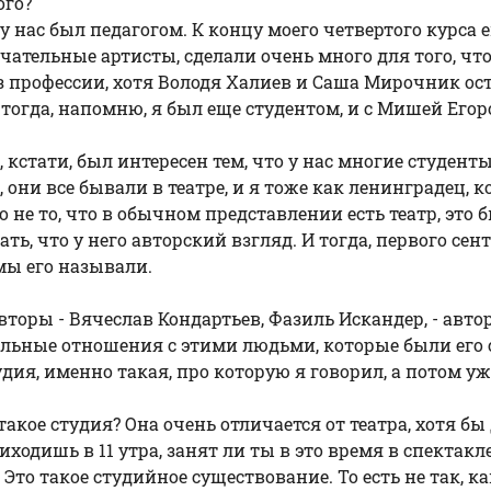
ого?
н у нас был педагогом. К концу моего четвертого курс
замечательные артисты, сделали очень много для того,
 профессии, хотя Володя Халиев и Саша Мирочник ост
 А тогда, напомню, я был еще студентом, и с Мишей Е
 кстати, был интересен тем, что у нас многие студент
, они все бывали в театре, и я тоже как ленинградец, 
не то, что в обычном представлении есть театр, это б
, что у него авторский взгляд. И тогда, первого сен
мы его называли.
е авторы - Вячеслав Кондартьев, Фазиль Искандер, - авт
мальные отношения с этими людьми, которые были ег
удия, именно такая, про которую я говорил, а потом уж
такое студия? Она очень отличается от театра, хотя бы
риходишь в 11 утра, занят ли ты в это время в спектак
то такое студийное существование. То есть не так, к