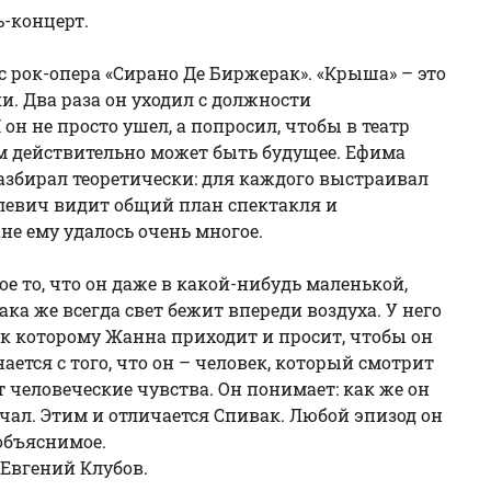
ь-концерт.
ас рок-опера «Сирано Де Биржерак». «Крыша» – это
и. Два раза он уходил с должности
он не просто ушел, а попросил, чтобы в театр
ом действительно может быть будущее. Ефима
азбирал теоретически: для каждого выстраивал
влевич видит общий план спектакля и
не ему удалось очень многое.
ое то, что он даже в какой-нибудь маленькой,
ка же всегда свет бежит впереди воздуха. У него
 к которому Жанна приходит и просит, чтобы он
ется с того, что он – человек, который смотрит
т человеческие чувства. Он понимает: как же он
мечал. Этим и отличается
Спивак
. Любой эпизод он
объяснимое.
Евгений Клубов
.