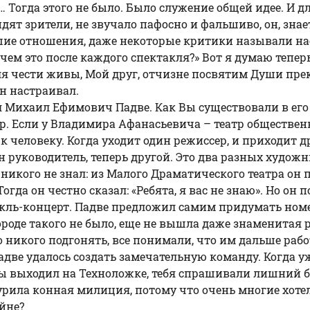
 Тогда этого не было. Было служение общей идее. И дл
ят зрители, не звучало пафосно и фальшиво, он, зна
шие отношения, даже некоторые критики называли нас
 зачем это после каждого спектакля?» Вот я думаю тепе
для чести живы, Мой друг, отчизне посвятим Души пре
н настраивал.
ел Михаил Ефимович Падве. Как Вы существовали в его
атр. Если у Владимира Афанасьевича – театр обществ
 человеку. Когда уходит один режиссер, и приходит дру
 руководитель, теперь другой. Это два разных худож
никого не знал: из Малого Драматического театра он 
огда он честно сказал: «Ребята, я вас не знаю». Но он
акль-концерт. Падве предложил самим придумать номе
городе такого не было, еще не вышла даже знаменитая 
никого подгонять, все понимали, что им дальше рабо
адве удалось создать замечательную команду. Когда у
ты выходил на Техноложке, тебя спрашивали лишний б
урила конная милиция, потому что очень многие хотел
йне?