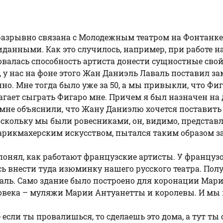
еразрывно связана с Молодежным театром на Фонтанке
данными. Как это случилось, например, при работе на
зовалась способность артиста донести сущностные свойс
 у нас на фоне этого Жан Даниэль Лаваль поставил за
о. Мне тогда было уже за 50, а мы привыкли, что Фиг
гает сыграть Фигаро мне. Причем я был назначен на 
 мне объяснили, что Жану Даниэлю хочется поставить 
оскольку мы были ровесниками, он, видимо, представля
рикмахерским искусством, пытался таким образом зар
 понял, как работают французские артисты. У французо
ь внести туда изюминку нашего русского театра. Полу
рсаль. Само здание было построено для коронации Ма
еловека – муляжи Марии Антуанетты и королевы. И мы н
е если ты провалишься, то сделаешь это дома, а тут ты