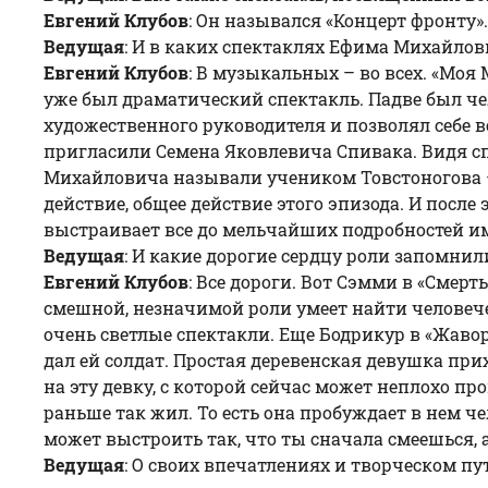
Евгений Клубов
: Он назывался «Концерт фронту».
Ведущая
: И в каких спектаклях Ефима Михайло
Евгений Клубов
: В музыкальных – во всех. «Моя 
уже был драматический спектакль. Падве был чел
художественного руководителя и позволял себе вс
пригласили Семена Яковлевича Спивака. Видя сп
Михайловича называли учеником Товстоногова – 
действие, общее действие этого эпизода. И посл
выстраивает все до мельчайших подробностей имен
Ведущая
: И какие дорогие сердцу роли запомнил
Евгений Клубов
: Все дороги. Вот Сэмми в «Смерт
смешной, незначимой роли умеет найти человеческ
очень светлые спектакли. Еще Бодрикур в «Жаво
дал ей солдат. Простая деревенская девушка прих
на эту девку, с которой сейчас может неплохо пр
раньше так жил. То есть она пробуждает в нем чел
может выстроить так, что ты сначала смеешься, 
Ведущая
: О своих впечатлениях и творческом п