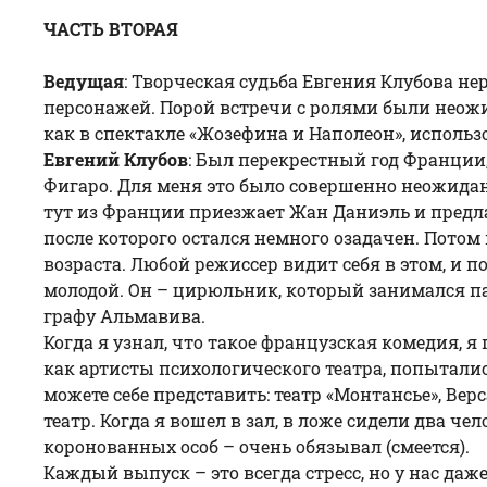
ЧАСТЬ ВТОРАЯ
Ведущая
: Творческая судьба Евгения Клубова н
персонажей. Порой встречи с ролями были неожи
как в спектакле «
Жозефина и Наполеон
», исполь
Евгений Клубов
: Был перекрестный год Франции,
Фигаро. Для меня это было совершенно неожиданн
тут из Франции приезжает Жан Даниэль и предла
после которого остался немного озадачен. Потом
возраста. Любой режиссер видит себя в этом, и п
молодой. Он – цирюльник, который занимался па
графу Альмавива.
Когда я узнал, что такое французская комедия, я
как артисты психологического театра, попыталис
можете себе представить: театр «Монтансье», Ве
театр. Когда я вошел в зал, в ложе сидели два ч
коронованных особ – очень обязывал (смеется).
Каждый выпуск – это всегда стресс, но у нас даж