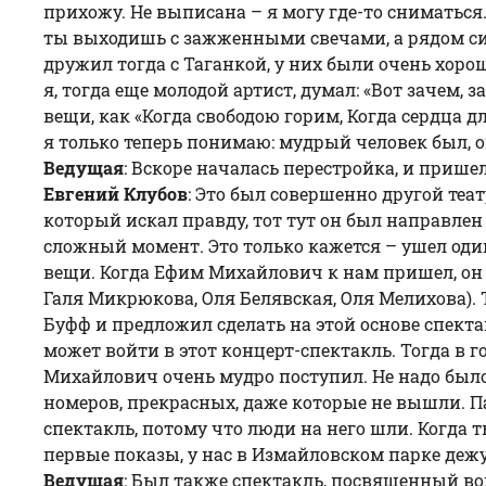
прихожу. Не выписана – я могу где-то сниматься…
ты выходишь с зажженными свечами, а рядом сид
дружил тогда с Таганкой, у них были очень хоро
я, тогда еще молодой артист, думал: «Вот зачем,
вещи, как «Когда свободою горим, Когда сердца 
я только теперь понимаю: мудрый человек был, о
Ведущая
: Вскоре началась перестройка, и приш
Евгений Клубов
: Это был совершенно другой те
который искал правду, тот тут он был направлен к
сложный момент. Это только кажется – ушел один
вещи. Когда Ефим Михайлович к нам пришел, он 
Галя Микрюкова, Оля Белявская, Оля Мелихова). Т
Буфф и предложил сделать на этой основе спект
может войти в этот концерт-спектакль. Тогда в 
Михайлович очень мудро поступил. Не надо было 
номеров, прекрасных, даже которые не вышли. П
спектакль, потому что люди на него шли. Когда 
первые показы, у нас в Измайловском парке деж
Ведущая
: Был также спектакль, посвященный во