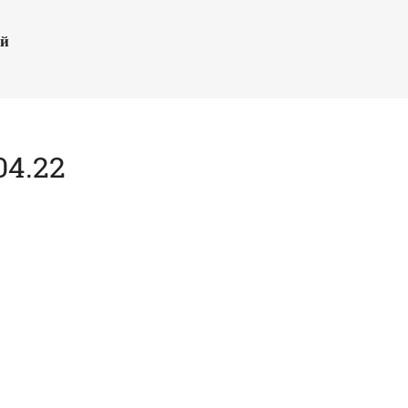
ый
04.22