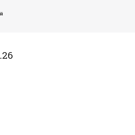
ый
.26