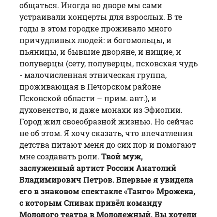
общаться. Иногда во дворе мы сами
устраивали концерты для взрослых. В те
годы в этом городке проживало много
причудливых людей: и богомольцы, и
пьяницы, и бывшие дворяне, и нищие, и
полуверцы (сету, полуверцы, псковская чудь
- малочисленная этническая группа,
проживающая в Печорском районе
Псковской области – прим. авт.), и
духовенство, и даже монахи из Эфиопии.
Город жил своеобразной жизнью. Но сейчас
не об этом. Я хочу сказать, что впечатления
детства питают меня до сих пор и помогают
мне создавать роли.
Твой муж,
заслуженный артист России Анатолий
Владимирович Петров. Впервые я увидела
его в знаковом спектакле «Танго» Мрожека,
с которым
Спивак
привёл команду
Молодого театра в Молодежный. Вы хотели