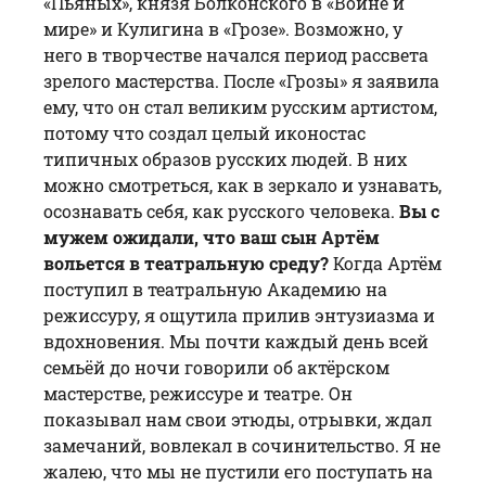
«Пьяных», князя Болконского в «Войне и
мире» и Кулигина в «Грозе». Возможно, у
него в творчестве начался период рассвета
зрелого мастерства. После «Грозы» я заявила
ему, что он стал великим русским артистом,
потому что создал целый иконостас
типичных образов русских людей. В них
можно смотреться, как в зеркало и узнавать,
осознавать себя, как русского человека.
Вы с
мужем ожидали, что ваш сын Артём
вольется в театральную среду?
Когда Артём
поступил в театральную Академию на
режиссуру, я ощутила прилив энтузиазма и
вдохновения. Мы почти каждый день всей
семьёй до ночи говорили об актёрском
мастерстве, режиссуре и театре. Он
показывал нам свои этюды, отрывки, ждал
замечаний, вовлекал в сочинительство. Я не
жалею, что мы не пустили его поступать на