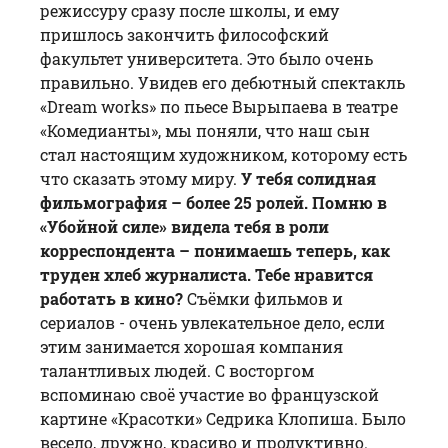
режиссуру сразу после школы, и ему
пришлось закончить философский
факультет университета. Это было очень
правильно. Увидев его дебютный спектакль
«Dream works» по пьесе Вырыпаева в театре
«Комедианты», мы поняли, что наш сын
стал настоящим художником, которому есть
что сказать этому миру.
У тебя солидная
фильмография – более 25 ролей. Помню в
«Убойной силе» видела тебя в роли
корреспондента – понимаешь теперь, как
труден хлеб журналиста. Тебе нравится
работать в кино?
Съёмки фильмов и
сериалов - очень увлекательное дело, если
этим занимается хорошая компания
талантливых людей. С восторгом
вспоминаю своё участие во французской
картине «Красотки» Седрика Клопиша. Было
весело, дружно, красиво и продуктивно.