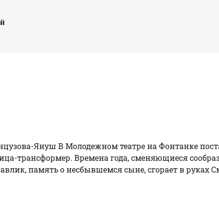
ый
анцузова-Януш В Молодежном театре на Фонтанке пост
ица-трансформер. Времена года, сменяющиеся сообра
влик, память о несбывшемся сыне, сгорает в руках С