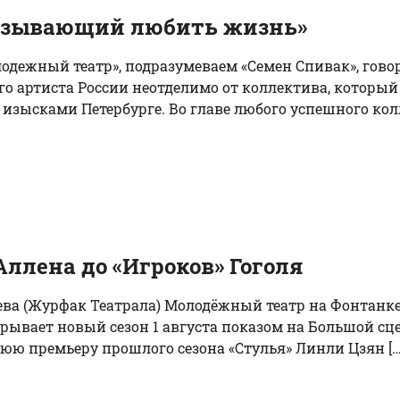
ризывающий любить жизнь»
одежный театр», подразумеваем «Семен Спивак», гово
го артиста России неотделимо от коллектива, который 
зысками Петербурге. Во главе любого успешного колл
ллена до «Игроков» Гоголя
дева (Журфак Театрала) Молодёжный театр на Фонтанк
вает новый сезон 1 августа показом на Большой сцен
нюю премьеру прошлого сезона «Стулья» Линли Цзян […