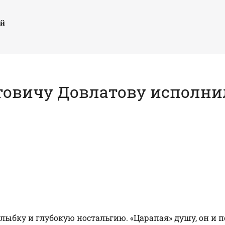
ый
товичу Довлатову исполнил
ыбку и глубокую ностальгию. «Царапая» душу, он и по