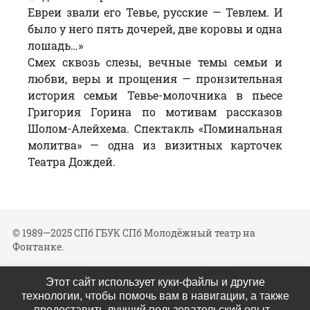
Евреи звали его Тевье, русские — Тевлем. И
было у него пять дочерей, две коровы и одна
лошадь…»
Смех сквозь слезы, вечные темы семьи и
любви, веры и прощения — пронзительная
история семьи Тевье-молочника в пьесе
Григория Горина по мотивам рассказов
Шолом-Алейхема. Спектакль «Поминальная
молитва» — одна из визитных карточек
Театра Дождей.
© 1989—2025 СПб ГБУК СПб Молодёжный театр на
Фонтанке.
Политика конфиденциальности
Этот сайт использует куки-файлы и другие
Мы в соцсетях
технологии, чтобы помочь вам в навигации, а также
предоставить лучший пользовательский опыт.