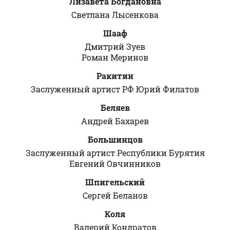
Лизавета Богдановна
Светлана Лысенкова
Шааф
Дмитрий Зуев
Роман Меринов
Ракитин
Заслуженный артист РФ Юрий Филатов
Беляев
Андрей Бахарев
Большинцов
Заслуженный артист Республики Бурятия
Евгений Овчинников
Шпигельский
Сергей Беланов
Коля
Валерий Кондратов