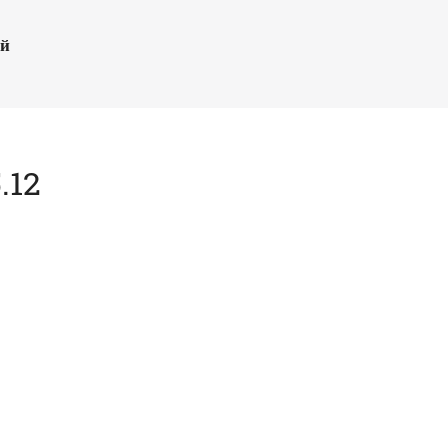
ый
.12