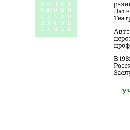
разн
Латв
Теат
Авто
перс
проф
В 19
Росс
Засл
У