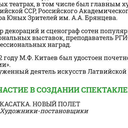
ых театрах, в том числе был главным 
ийской ССР, Российского Академическог
ра Юных Зрителей им. А.А. Брянцева.
р декораций и сценограф сотен популя
ональных выставок, преподаватель РГ
ессиональных наград.
82 году М.Ф. Китаев был удостоен поче
ии».
уженный деятель искусств Латвийской С
ЧАСТИЕ В СОЗДАНИИ СПЕКТАКЛ
КАСАТКА. НОВЫЙ ПОЛЕТ
Художники-постановщики