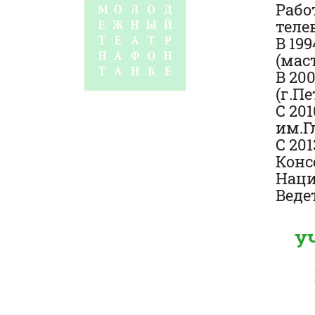
Рабо
теле
В 19
(мас
В 20
(г.Пе
С 20
им.Г
С 20
Конс
Наци
Веде
У