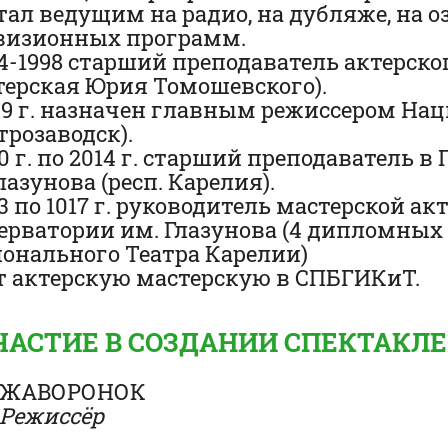
тал ведущим на радио, на дубляже, на
визионных программ.
94-1998 старший преподаватель актерско
терская Юрия Томошевского).
09 г. назначен главным режиссером На
трозаводск).
10 г. по 2014 г. старший преподаватель 
лазунова (респ. Карелия).
13 по 1017 г. руководитель мастерской 
ерватории им. Глазунова (4 дипломных
онального Театра Карелии)
т актерскую мастерскую в СПБГИКиТ.
ЧАСТИЕ В СОЗДАНИИ СПЕКТАКЛ
ЖАВОРОНОК
Режиссёр