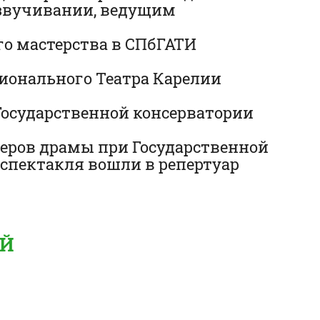
 озвучивании, ведущим
го мастерства в СПбГАТИ
ционального Театра Карелии
в Государственной консерватории
актеров драмы при Государственной
 спектакля вошли в репертуар
ЕЙ