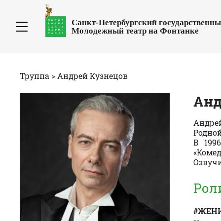
Санкт-Петербургский государственн
Молодежный театр на Фонтанке
Труппа
> Андрей
Кузнецов
Ан
Андрей
Родной
В 199
«Комед
Озвучи
Рол
#ЖЕНИ