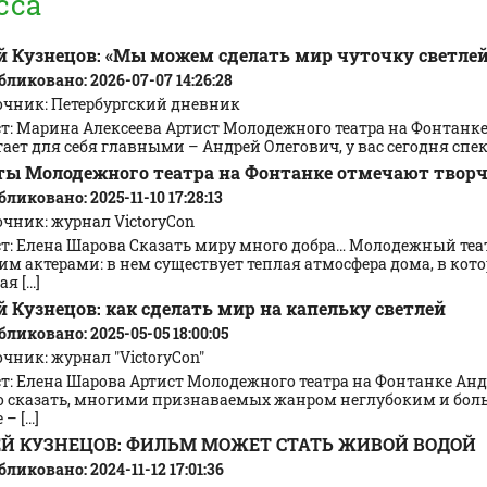
сса
й Кузнецов: «Мы можем сделать мир чуточку светле
ликовано: 2026-07-07 14:26:28
очник: Петербургский дневник
т: Марина Алексеева Артист Молодежного театра на Фонтанке
ает для себя главными – Андрей Олегович, у вас сегодня спекта
ты Молодежного театра на Фонтанке отмечают твор
ликовано: 2025-11-10 17:28:13
очник: журнал VictoryCon
ст: Елена Шарова Сказать миру много добра… Молодежный теа
им актерами: в нем существует теплая атмосфера дома, в кот
я [...]
 Кузнецов: как сделать мир на капельку светлей
ликовано: 2025-05-05 18:00:05
чник: журнал "VictoryCon"
ст: Елена Шарова Артист Молодежного театра на Фонтанке Ан
о сказать, многими признаваемых жанром неглубоким и боль
– [...]
Й КУЗНЕЦОВ: ФИЛЬМ МОЖЕТ СТАТЬ ЖИВОЙ ВОДОЙ
ликовано: 2024-11-12 17:01:36