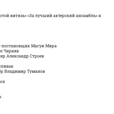
той витязь» «За лучший актерский ансамбль» в
ер-постановщик Магуи Мира
ил Черняк
ссер Александр Строев
Спивак
ссёр Владимир Туманов
люх
к