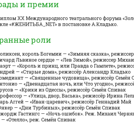
рады и премии
иплом XX Международного театрального форума «Золо
кле «#ЖЕНИТЬБА_NET» в постановке А.Кладько.
ранные роли
Поликсен, король Богемии — «Зимняя сказка», режисс
Ричард Львиное сердце — «Лев Зимой», режиссер Миха
Лаэрт — «Король и принц, или Правда о Гамлете», режи
Андрей — «Старые дома», режиссёр Александр Кладько
Комедиант — «Священные чудовища», режиссёр Семён 
Антонио — «Двенадцатая ночь, или Что угодно», режи
Урусов — «Крики из Одессы», режиссёр Семён Спивак
Профессор — «Улица, двор, Васька», режиссёр Ирина Ле
Царь Аггей — «Иван-царевич», режиссёр Геннадий Май
Юнкер — «Дни Турбиных», режиссёр Семён Спивак
Джордж Гастингс — «Ночь ошибок». Реж. Михаил Черня
 — «Отелло», реж. Семён Спивак