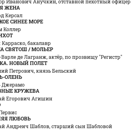
ор Иванович Анучкин, отставной пехотный офицер
Я ЖЕНА
д Керсал
КОЕ СИНЕЕ МОРЕ
м Коллер
ИХОТ
 Карраско, бакалавр
А СВЯТОШ / МОЛЬЕР
Варле де Лагранж, актёр, по прозвищу "Регистр"
КА. НОВЫЙ ПОЛЕТ
ий Петрович, князь Бельский
Ь-ОЛЕНЬ
ь Джерамо
ВНЫЕ КРУЖЕВА
ай Егорович Агишин
О
Первис
ЯЯ ЛЮБОВЬ
ай Андреич Шаблов, старший сын Шабловой