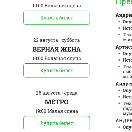
Пре
19:00 Большая сцена
Андре
Купить билет
Опуб
Ист
Текс
22 августа · суббота
счит
Артис
ВЕРНАЯ ЖЕНА
Опуб
18:00 Большая сцена
Ист
Тек
Купить билет
люб
особа
Андрей
Опуб
26 августа · среда
Исто
МЕТРО
Тек
над
19:00 Малая сцена
музе 
АНДРЕ
Купить билет
Опуб